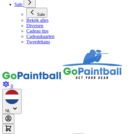
Sale
Sale
Bekijk alles
Diversen
Cadeau tips
Cadeaukaarten
Tweedekans
0
NL