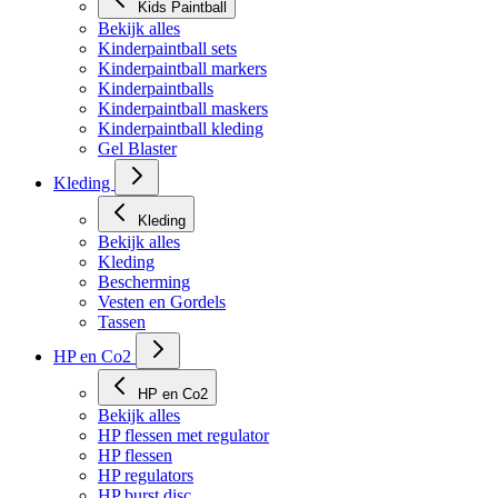
Kids Paintball
Bekijk alles
Kinderpaintball sets
Kinderpaintball markers
Kinderpaintballs
Kinderpaintball maskers
Kinderpaintball kleding
Gel Blaster
Kleding
Kleding
Bekijk alles
Kleding
Bescherming
Vesten en Gordels
Tassen
HP en Co2
HP en Co2
Bekijk alles
HP flessen met regulator
HP flessen
HP regulators
HP burst disc