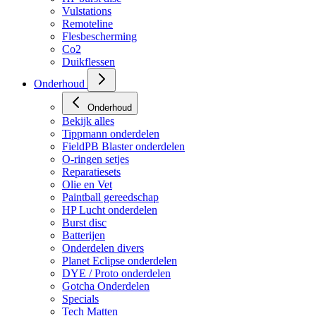
Vulstations
Remoteline
Flesbescherming
Co2
Duikflessen
Onderhoud
Onderhoud
Bekijk alles
Tippmann onderdelen
FieldPB Blaster onderdelen
O-ringen setjes
Reparatiesets
Olie en Vet
Paintball gereedschap
HP Lucht onderdelen
Burst disc
Batterijen
Onderdelen divers
Planet Eclipse onderdelen
DYE / Proto onderdelen
Gotcha Onderdelen
Specials
Tech Matten