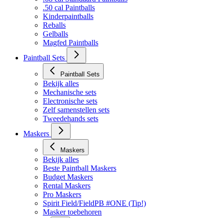
.50 cal Paintballs
Kinderpaintballs
Reballs
Gelballs
Magfed Paintballs
Paintball Sets
Paintball Sets
Bekijk alles
Mechanische sets
Electronische sets
Zelf samenstellen sets
Tweedehands sets
Maskers
Maskers
Bekijk alles
Beste Paintball Maskers
Budget Maskers
Rental Maskers
Pro Maskers
Spirit Field/FieldPB #ONE (Tip!)
Masker toebehoren