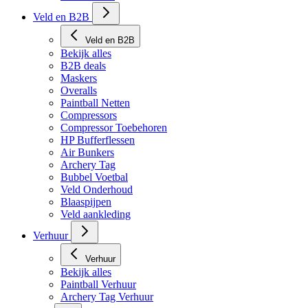
Veld en B2B
Veld en B2B
Bekijk alles
B2B deals
Maskers
Overalls
Paintball Netten
Compressors
Compressor Toebehoren
HP Bufferflessen
Air Bunkers
Archery Tag
Bubbel Voetbal
Veld Onderhoud
Blaaspijpen
Veld aankleding
Verhuur
Verhuur
Bekijk alles
Paintball Verhuur
Archery Tag Verhuur