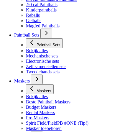
Bekijk alles
.68 cal Standaard Paintballs
.50 cal Paintballs
Kinderpaintballs
Reballs
Gelballs
Magfed Paintballs
Paintball Sets
Paintball Sets
Bekijk alles
Mechanische sets
Electronische sets
Zelf samenstellen sets
Tweedehands sets
Maskers
Maskers
Bekijk alles
Beste Paintball Maskers
Budget Maskers
Rental Maskers
Pro Maskers
Spirit Field/FieldPB #ONE (Tip!)