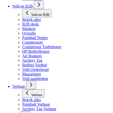
Tech Matten
Veld en B2B
Veld en B2B
Bekijk alles
B2B deals
Maskers
Overalls
Paintball Netten
Compressors
Compressor Toebehoren
HP Bufferflessen
Air Bunkers
Archery Tag
Bubbel Voetbal
Veld Onderhoud
Blaaspijpen
Veld aankleding
Verhuur
Verhuur
Bekijk alles
Paintball Verhuur