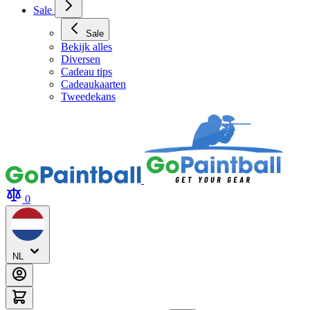
Archery Tag Verhuur
Sale
Sale
Bekijk alles
Diversen
Cadeau tips
Cadeaukaarten
Tweedekans
0
NL