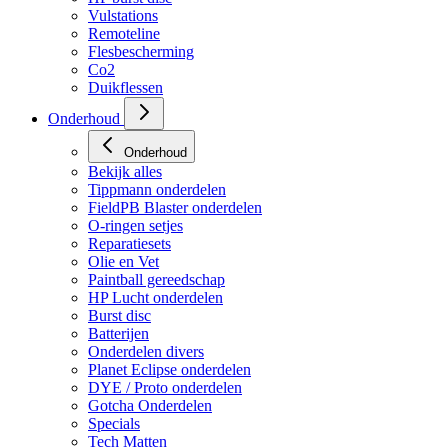
HP regulators
HP burst disc
Vulstations
Remoteline
Flesbescherming
Co2
Duikflessen
Onderhoud
Onderhoud
Bekijk alles
Tippmann onderdelen
FieldPB Blaster onderdelen
O-ringen setjes
Reparatiesets
Olie en Vet
Paintball gereedschap
HP Lucht onderdelen
Burst disc
Batterijen
Onderdelen divers
Planet Eclipse onderdelen
DYE / Proto onderdelen
Gotcha Onderdelen
Specials