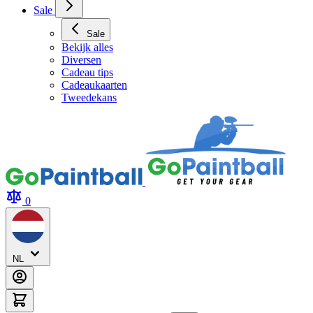
Sale
Sale
Bekijk alles
Diversen
Cadeau tips
Cadeaukaarten
Tweedekans
0
NL