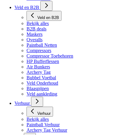
Veld en B2B
Veld en B2B
Bekijk alles
B2B deals
Maskers
Overalls
Paintball Netten
Compressors
Compressor Toebehoren
HP Bufferflessen
Air Bunkers
Archery Tag
Bubbel Voetbal
Veld Onderhoud
Blaaspijpen
Veld aankleding
Verhuur
Verhuur
Bekijk alles
Paintball Verhuur
Archery Tag Verhuur