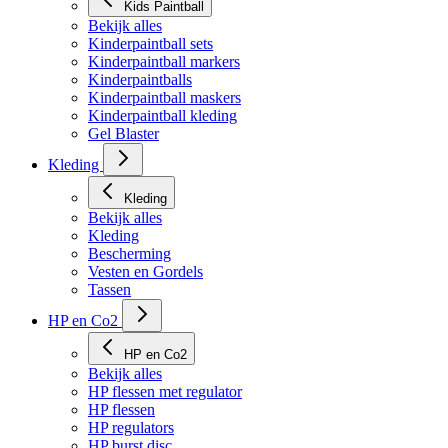
Kids Paintball
Bekijk alles
Kinderpaintball sets
Kinderpaintball markers
Kinderpaintballs
Kinderpaintball maskers
Kinderpaintball kleding
Gel Blaster
Kleding
Kleding
Bekijk alles
Kleding
Bescherming
Vesten en Gordels
Tassen
HP en Co2
HP en Co2
Bekijk alles
HP flessen met regulator
HP flessen
HP regulators
HP burst disc