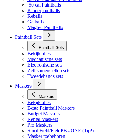
.50 cal Paintballs
Kinderpaintballs
Reballs
Gelballs
Magfed Paintballs
Paintball Sets
Paintball Sets
Bekijk alles
Mechanische sets
Electronische sets
Zelf samenstellen sets
Tweedehands sets
Maskers
Maskers
Bekijk alles
Beste Paintball Maskers
Budget Maskers
Rental Maskers
Pro Maskers
Spirit Field/FieldPB #ONE (Tip!)
Masker toebehoren