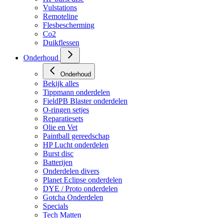
Vulstations
Remoteline
Flesbescherming
Co2
Duikflessen
Onderhoud
Onderhoud
Bekijk alles
Tippmann onderdelen
FieldPB Blaster onderdelen
O-ringen setjes
Reparatiesets
Olie en Vet
Paintball gereedschap
HP Lucht onderdelen
Burst disc
Batterijen
Onderdelen divers
Planet Eclipse onderdelen
DYE / Proto onderdelen
Gotcha Onderdelen
Specials
Tech Matten