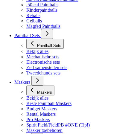
.50 cal Paintballs
Kinderpaintballs
Reballs
Gelballs
Magfed Paintballs
Paintball Sets
Paintball Sets
Bekijk alles
Mechanische sets
Electronische sets
Zelf samenstellen sets
Tweedehands sets
Maskers
Maskers
Bekijk alles
Beste Paintball Maskers
Budget Maskers
Rental Maskers
Pro Maskers
Spirit Field/FieldPB #ONE (Tip!)
Masker toebehoren