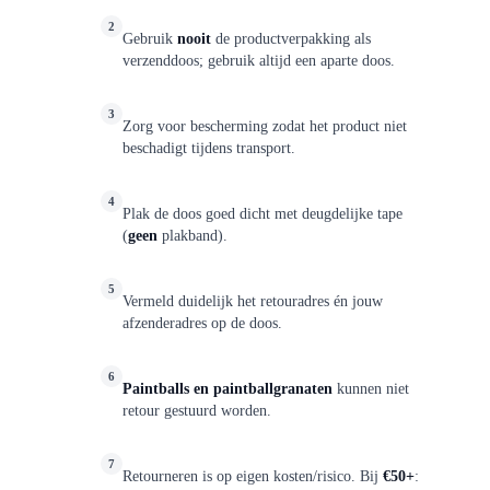
2
Gebruik
nooit
de productverpakking als
verzenddoos; gebruik altijd een aparte doos.
3
Zorg voor bescherming zodat het product niet
beschadigt tijdens transport.
4
Plak de doos goed dicht met deugdelijke tape
(
geen
plakband).
5
Vermeld duidelijk het retouradres én jouw
afzenderadres op de doos.
6
Paintballs en paintballgranaten
kunnen niet
retour gestuurd worden.
7
Retourneren is op eigen kosten/risico. Bij
€50+
: