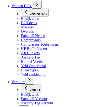
Veld en B2B
Veld en B2B
Bekijk alles
B2B deals
Maskers
Overalls
Paintball Netten
Compressors
Compressor Toebehoren
HP Bufferflessen
Air Bunkers
Archery Tag
Bubbel Voetbal
Veld Onderhoud
Blaaspijpen
Veld aankleding
Verhuur
Verhuur
Bekijk alles
Paintball Verhuur
Archery Tag Verhuur