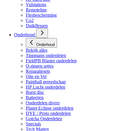
Vulstations
Remoteline
Flesbescherming
Co2
Duikflessen
Onderhoud
Onderhoud
Bekijk alles
Tippmann onderdelen
FieldPB Blaster onderdelen
O-ringen setjes
Reparatiesets
Olie en Vet
Paintball gereedschap
HP Lucht onderdelen
Burst disc
Batterijen
Onderdelen divers
Planet Eclipse onderdelen
DYE / Proto onderdelen
Gotcha Onderdelen
Specials
Tech Matten