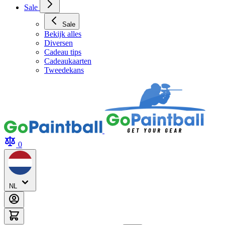
Sale
Sale
Bekijk alles
Diversen
Cadeau tips
Cadeaukaarten
Tweedekans
0
NL