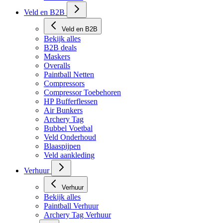
Veld en B2B
Veld en B2B
Bekijk alles
B2B deals
Maskers
Overalls
Paintball Netten
Compressors
Compressor Toebehoren
HP Bufferflessen
Air Bunkers
Archery Tag
Bubbel Voetbal
Veld Onderhoud
Blaaspijpen
Veld aankleding
Verhuur
Verhuur
Bekijk alles
Paintball Verhuur
Archery Tag Verhuur