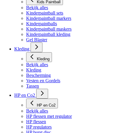
Kids Paintball
Bekijk alles
Kinderpaintball sets
Kinderpaintball markers
Kinderpaintballs
Kinderpaintball maskers
Kinderpaintball kleding
Gel Blaster
Kleding
Kleding
Bekijk alles
Kleding
Bescherming
Vesten en Gordels
Tassen
HP en Co2
HP en Co2
Bekijk alles
HP flessen met regulator
HP flessen
HP regulators
HP burst disc