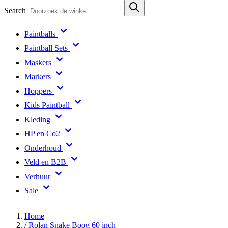
Search
Paintballs
Paintball Sets
Maskers
Markers
Hoppers
Kids Paintball
Kleding
HP en Co2
Onderhoud
Veld en B2B
Verhuur
Sale
Home
/
Rolan Snake Boog 60 inch