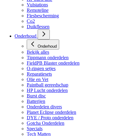
Vulstations
Remoteline
Flesbescherming
Co2
Duikflessen
Onderhoud
Onderhoud
Bekijk alles
Tippmann onderdelen
FieldPB Blaster onderdelen
O-ringen setjes
Reparatiesets
Olie en Vet
Paintball gereedschap
HP Lucht onderdelen
Burst disc
Batterijen
Onderdelen divers
Planet Eclipse onderdelen
DYE / Proto onderdelen
Gotcha Onderdelen
Specials
Tech Matten