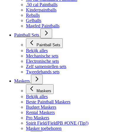
.50 cal Paintballs
Kinderpaintballs
Reballs
Gelballs
Magfed Paintballs
Paintball Sets
Paintball Sets
Bekijk alles
Mechanische sets
Electronische sets
Zelf samenstellen sets
Tweedehands sets
Maskers
Maskers
Bekijk alles
Beste Paintball Maskers
Budget Maskers
Rental Maskers
Pro Maskers
Spirit Field/FieldPB #ONE (Tip!)
Masker toebehoren