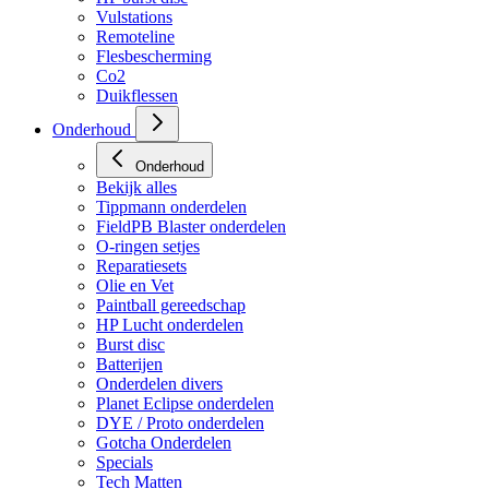
HP regulators
HP burst disc
Vulstations
Remoteline
Flesbescherming
Co2
Duikflessen
Onderhoud
Onderhoud
Bekijk alles
Tippmann onderdelen
FieldPB Blaster onderdelen
O-ringen setjes
Reparatiesets
Olie en Vet
Paintball gereedschap
HP Lucht onderdelen
Burst disc
Batterijen
Onderdelen divers
Planet Eclipse onderdelen
DYE / Proto onderdelen
Gotcha Onderdelen
Specials