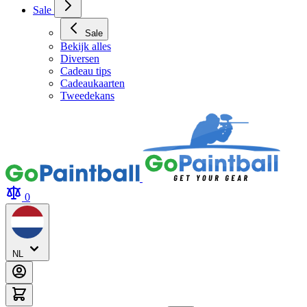
Archery Tag Verhuur
Sale
Sale
Bekijk alles
Diversen
Cadeau tips
Cadeaukaarten
Tweedekans
0
NL