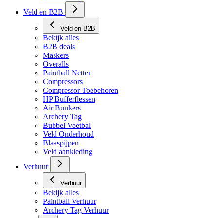
Tech Matten
Veld en B2B
Veld en B2B
Bekijk alles
B2B deals
Maskers
Overalls
Paintball Netten
Compressors
Compressor Toebehoren
HP Bufferflessen
Air Bunkers
Archery Tag
Bubbel Voetbal
Veld Onderhoud
Blaaspijpen
Veld aankleding
Verhuur
Verhuur
Bekijk alles
Paintball Verhuur