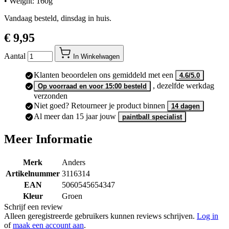
• Dimensions: 110 x 115cm
• Weight: 160g
Vandaag besteld, dinsdag in huis.
€ 9,95
Aantal
In Winkelwagen
Klanten beoordelen ons gemiddeld met een
4.6/5.0
, dezelfde werkdag
Op voorraad en voor 15:00 besteld
verzonden
Niet goed? Retourneer je product binnen
14 dagen
Al meer dan 15 jaar jouw
paintball specialist
Meer Informatie
Merk
Anders
Artikelnummer
3116314
EAN
5060545654347
Kleur
Groen
Schrijf een review
Alleen geregistreerde gebruikers kunnen reviews schrijven.
Log in