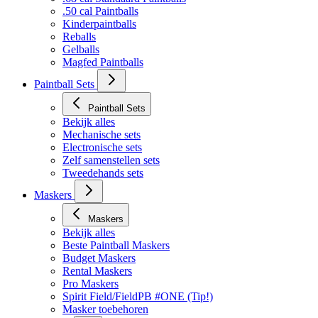
Bekijk alles
.68 cal Standaard Paintballs
.50 cal Paintballs
Kinderpaintballs
Reballs
Gelballs
Magfed Paintballs
Paintball Sets
Paintball Sets
Bekijk alles
Mechanische sets
Electronische sets
Zelf samenstellen sets
Tweedehands sets
Maskers
Maskers
Bekijk alles
Beste Paintball Maskers
Budget Maskers
Rental Maskers
Pro Maskers
Spirit Field/FieldPB #ONE (Tip!)