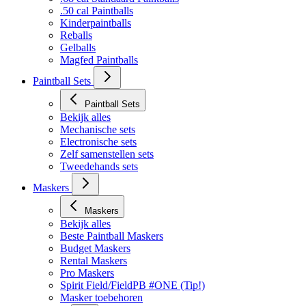
.50 cal Paintballs
Kinderpaintballs
Reballs
Gelballs
Magfed Paintballs
Paintball Sets
Paintball Sets
Bekijk alles
Mechanische sets
Electronische sets
Zelf samenstellen sets
Tweedehands sets
Maskers
Maskers
Bekijk alles
Beste Paintball Maskers
Budget Maskers
Rental Maskers
Pro Maskers
Spirit Field/FieldPB #ONE (Tip!)
Masker toebehoren