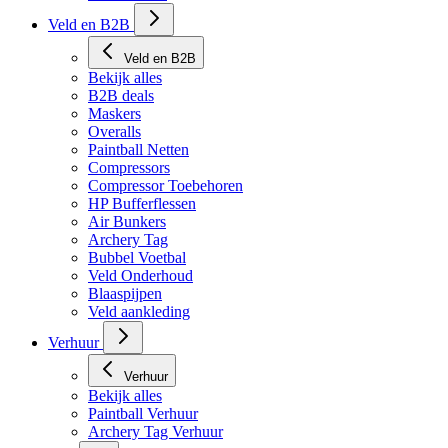
Veld en B2B
Veld en B2B
Bekijk alles
B2B deals
Maskers
Overalls
Paintball Netten
Compressors
Compressor Toebehoren
HP Bufferflessen
Air Bunkers
Archery Tag
Bubbel Voetbal
Veld Onderhoud
Blaaspijpen
Veld aankleding
Verhuur
Verhuur
Bekijk alles
Paintball Verhuur
Archery Tag Verhuur