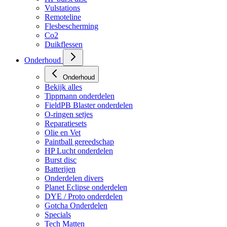
Vulstations
Remoteline
Flesbescherming
Co2
Duikflessen
Onderhoud
Onderhoud
Bekijk alles
Tippmann onderdelen
FieldPB Blaster onderdelen
O-ringen setjes
Reparatiesets
Olie en Vet
Paintball gereedschap
HP Lucht onderdelen
Burst disc
Batterijen
Onderdelen divers
Planet Eclipse onderdelen
DYE / Proto onderdelen
Gotcha Onderdelen
Specials
Tech Matten