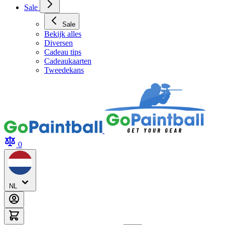
Sale
Sale
Bekijk alles
Diversen
Cadeau tips
Cadeaukaarten
Tweedekans
0
NL