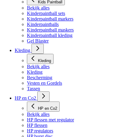
Kids Paintball
Bekijk alles
Kinderpaintball sets
Kinderpaintball markers
Kinderpaintballs
Kinderpaintball maskers
Kinderpaintball kleding
Gel Blaster
Kleding
Kleding
Bekijk alles
Kleding
Bescherming
Vesten en Gordels
Tassen
HP en Co2
HP en Co2
Bekijk alles
HP flessen met regulator
HP flessen
HP regulators
HP burst disc