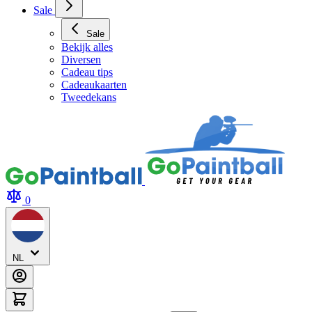
Sale
Sale
Bekijk alles
Diversen
Cadeau tips
Cadeaukaarten
Tweedekans
0
NL