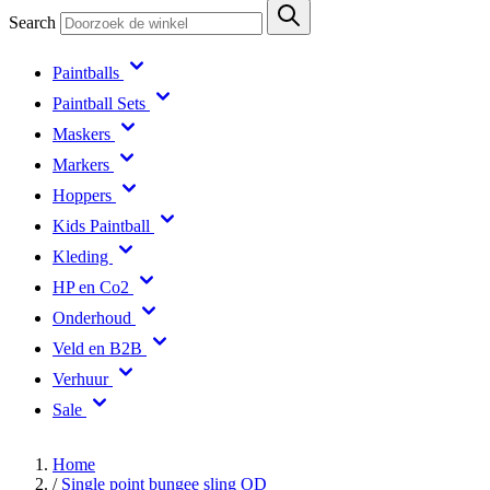
Search
Paintballs
Paintball Sets
Maskers
Markers
Hoppers
Kids Paintball
Kleding
HP en Co2
Onderhoud
Veld en B2B
Verhuur
Sale
Home
/
Single point bungee sling OD