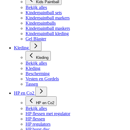
Kids Paintball
Bekijk alles
Kinderpaintball sets
Kinderpaintball markers
Kinderpaintballs
Kinderpaintball maskers
Kinderpaintball kleding
Gel Blaster
Kleding
Kleding
Bekijk alles
Kleding
Bescherming
Vesten en Gordels
Tassen
HP en Co2
HP en Co2
Bekijk alles
HP flessen met regulator
HP flessen
HP regulators
HP burst disc