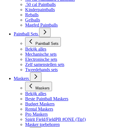
.50 cal Paintballs
Kinderpaintballs
Reballs
Gelballs
Magfed Paintballs
Paintball Sets
Paintball Sets
Bekijk alles
Mechanische sets
Electronische sets
Zelf samenstellen sets
Tweedehands sets
Maskers
Maskers
Bekijk alles
Beste Paintball Maskers
Budget Maskers
Rental Maskers
Pro Maskers
Spirit Field/FieldPB #ONE (Tip!)
Masker toebehoren