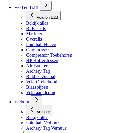
Veld en B2B
Veld en B2B
Bekijk alles
B2B deals
Maskers
Overalls
Paintball Netten
Compressors
Compressor Toebehoren
HP Bufferflessen
Air Bunkers
Archery Tag
Bubbel Voetbal
Veld Onderhoud
Blaaspijpen
Veld aankleding
Verhuur
Verhuur
Bekijk alles
Paintball Verhuur
Archery Tag Verhuur