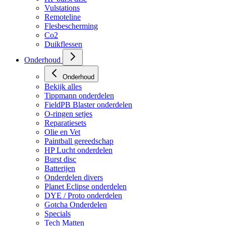
Vulstations
Remoteline
Flesbescherming
Co2
Duikflessen
Onderhoud
Onderhoud
Bekijk alles
Tippmann onderdelen
FieldPB Blaster onderdelen
O-ringen setjes
Reparatiesets
Olie en Vet
Paintball gereedschap
HP Lucht onderdelen
Burst disc
Batterijen
Onderdelen divers
Planet Eclipse onderdelen
DYE / Proto onderdelen
Gotcha Onderdelen
Specials
Tech Matten