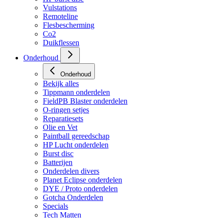
Vulstations
Remoteline
Flesbescherming
Co2
Duikflessen
Onderhoud
Onderhoud
Bekijk alles
Tippmann onderdelen
FieldPB Blaster onderdelen
O-ringen setjes
Reparatiesets
Olie en Vet
Paintball gereedschap
HP Lucht onderdelen
Burst disc
Batterijen
Onderdelen divers
Planet Eclipse onderdelen
DYE / Proto onderdelen
Gotcha Onderdelen
Specials
Tech Matten