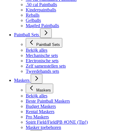
.50 cal Paintballs
Kinderpaintballs
Reballs
Gelballs
Magfed Paintballs
Paintball Sets
Paintball Sets
Bekijk alles
Mechanische sets
Electronische sets
Zelf samenstellen sets
Tweedehands sets
Maskers
Maskers
Bekijk alles
Beste Paintball Maskers
Budget Maskers
Rental Maskers
Pro Maskers
Spirit Field/FieldPB #ONE (Tip!)
Masker toebehoren