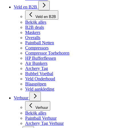
Veld en B2B
Veld en B2B
Bekijk alles
B2B deals
Maskers
Overalls
Paintball Netten
Compressors
Compressor Toebehoren
HP Bufferflessen
Air Bunkers
Archery Tag
Bubbel Voetbal
Veld Onderhoud
Blaaspijpen
Veld aankleding
Verhuur
Verhuur
Bekijk alles
Paintball Verhuur
Archery Tag Verhuur