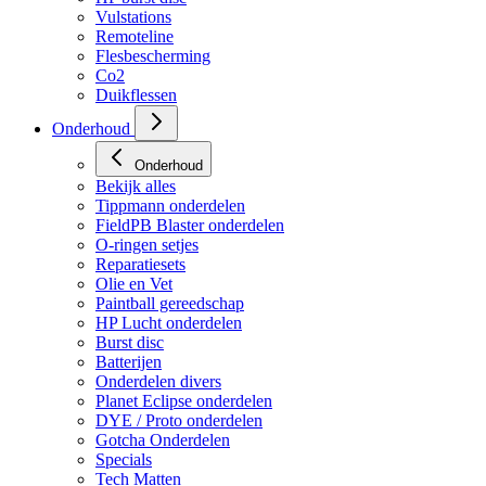
Vulstations
Remoteline
Flesbescherming
Co2
Duikflessen
Onderhoud
Onderhoud
Bekijk alles
Tippmann onderdelen
FieldPB Blaster onderdelen
O-ringen setjes
Reparatiesets
Olie en Vet
Paintball gereedschap
HP Lucht onderdelen
Burst disc
Batterijen
Onderdelen divers
Planet Eclipse onderdelen
DYE / Proto onderdelen
Gotcha Onderdelen
Specials
Tech Matten