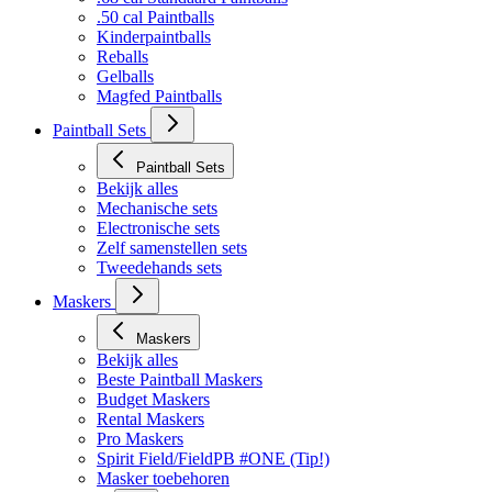
.50 cal Paintballs
Kinderpaintballs
Reballs
Gelballs
Magfed Paintballs
Paintball Sets
Paintball Sets
Bekijk alles
Mechanische sets
Electronische sets
Zelf samenstellen sets
Tweedehands sets
Maskers
Maskers
Bekijk alles
Beste Paintball Maskers
Budget Maskers
Rental Maskers
Pro Maskers
Spirit Field/FieldPB #ONE (Tip!)
Masker toebehoren