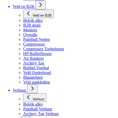
Veld en B2B
Veld en B2B
Bekijk alles
B2B deals
Maskers
Overalls
Paintball Netten
Compressors
Compressor Toebehoren
HP Bufferflessen
Air Bunkers
Archery Tag
Bubbel Voetbal
Veld Onderhoud
Blaaspijpen
Veld aankleding
Verhuur
Verhuur
Bekijk alles
Paintball Verhuur
Archery Tag Verhuur