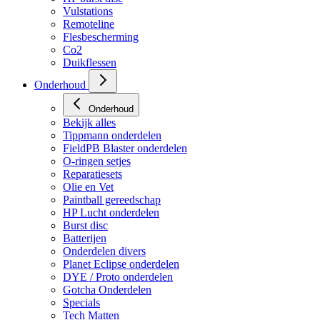
Vulstations
Remoteline
Flesbescherming
Co2
Duikflessen
Onderhoud
Onderhoud
Bekijk alles
Tippmann onderdelen
FieldPB Blaster onderdelen
O-ringen setjes
Reparatiesets
Olie en Vet
Paintball gereedschap
HP Lucht onderdelen
Burst disc
Batterijen
Onderdelen divers
Planet Eclipse onderdelen
DYE / Proto onderdelen
Gotcha Onderdelen
Specials
Tech Matten