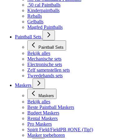
.50 cal Paintballs
Kinderpaintballs
Reballs
Gelballs
Magfed Paintballs
Paintball Sets
Paintball Sets
Bekijk alles
Mechanische sets
Electronische sets
Zelf samenstellen sets
Tweedehands sets
Maskers
Maskers
Bekijk alles
Beste Paintball Maskers
Budget Maskers
Rental Maskers
Pro Maskers
Spirit Field/FieldPB #ONE (Tip!)
Masker toebehoren