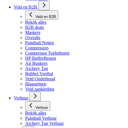
Veld en B2B
Veld en B2B
Bekijk alles
B2B deals
Maskers
Overalls
Paintball Netten
Compressors
Compressor Toebehoren
HP Bufferflessen
Air Bunkers
Archery Tag
Bubbel Voetbal
Veld Onderhoud
Blaaspijpen
Veld aankleding
Verhuur
Verhuur
Bekijk alles
Paintball Verhuur
Archery Tag Verhuur