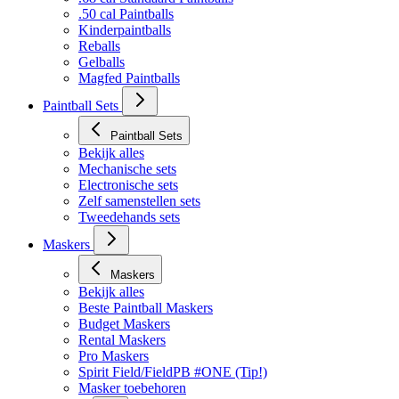
.50 cal Paintballs
Kinderpaintballs
Reballs
Gelballs
Magfed Paintballs
Paintball Sets
Paintball Sets
Bekijk alles
Mechanische sets
Electronische sets
Zelf samenstellen sets
Tweedehands sets
Maskers
Maskers
Bekijk alles
Beste Paintball Maskers
Budget Maskers
Rental Maskers
Pro Maskers
Spirit Field/FieldPB #ONE (Tip!)
Masker toebehoren