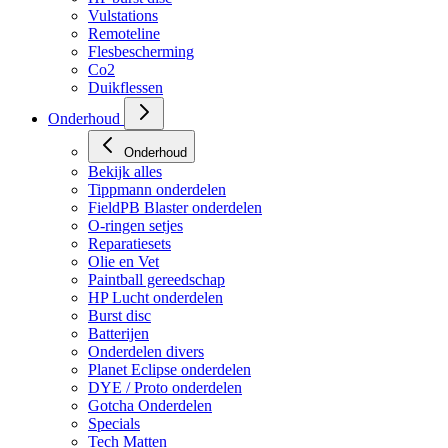
Vulstations
Remoteline
Flesbescherming
Co2
Duikflessen
Onderhoud
Onderhoud
Bekijk alles
Tippmann onderdelen
FieldPB Blaster onderdelen
O-ringen setjes
Reparatiesets
Olie en Vet
Paintball gereedschap
HP Lucht onderdelen
Burst disc
Batterijen
Onderdelen divers
Planet Eclipse onderdelen
DYE / Proto onderdelen
Gotcha Onderdelen
Specials
Tech Matten