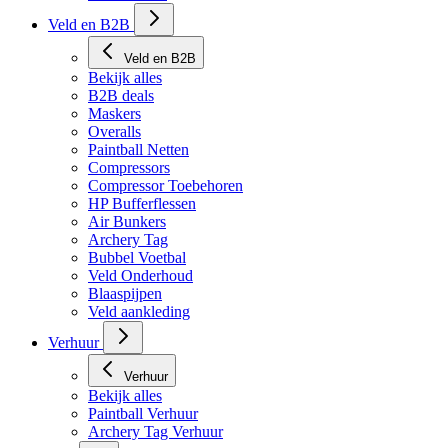
Veld en B2B
Veld en B2B
Bekijk alles
B2B deals
Maskers
Overalls
Paintball Netten
Compressors
Compressor Toebehoren
HP Bufferflessen
Air Bunkers
Archery Tag
Bubbel Voetbal
Veld Onderhoud
Blaaspijpen
Veld aankleding
Verhuur
Verhuur
Bekijk alles
Paintball Verhuur
Archery Tag Verhuur