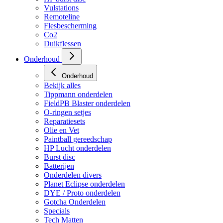
Vulstations
Remoteline
Flesbescherming
Co2
Duikflessen
Onderhoud
Onderhoud
Bekijk alles
Tippmann onderdelen
FieldPB Blaster onderdelen
O-ringen setjes
Reparatiesets
Olie en Vet
Paintball gereedschap
HP Lucht onderdelen
Burst disc
Batterijen
Onderdelen divers
Planet Eclipse onderdelen
DYE / Proto onderdelen
Gotcha Onderdelen
Specials
Tech Matten