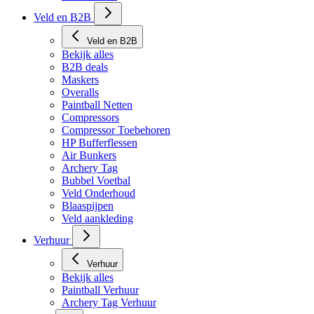
Veld en B2B
Veld en B2B
Bekijk alles
B2B deals
Maskers
Overalls
Paintball Netten
Compressors
Compressor Toebehoren
HP Bufferflessen
Air Bunkers
Archery Tag
Bubbel Voetbal
Veld Onderhoud
Blaaspijpen
Veld aankleding
Verhuur
Verhuur
Bekijk alles
Paintball Verhuur
Archery Tag Verhuur