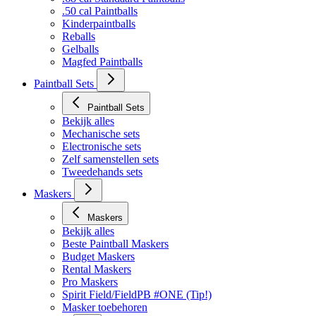
.50 cal Paintballs
Kinderpaintballs
Reballs
Gelballs
Magfed Paintballs
Paintball Sets
Paintball Sets
Bekijk alles
Mechanische sets
Electronische sets
Zelf samenstellen sets
Tweedehands sets
Maskers
Maskers
Bekijk alles
Beste Paintball Maskers
Budget Maskers
Rental Maskers
Pro Maskers
Spirit Field/FieldPB #ONE (Tip!)
Masker toebehoren