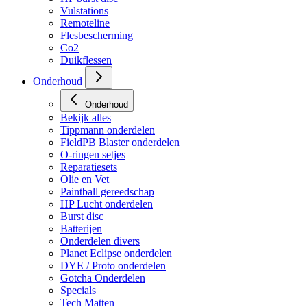
Vulstations
Remoteline
Flesbescherming
Co2
Duikflessen
Onderhoud
Onderhoud
Bekijk alles
Tippmann onderdelen
FieldPB Blaster onderdelen
O-ringen setjes
Reparatiesets
Olie en Vet
Paintball gereedschap
HP Lucht onderdelen
Burst disc
Batterijen
Onderdelen divers
Planet Eclipse onderdelen
DYE / Proto onderdelen
Gotcha Onderdelen
Specials
Tech Matten