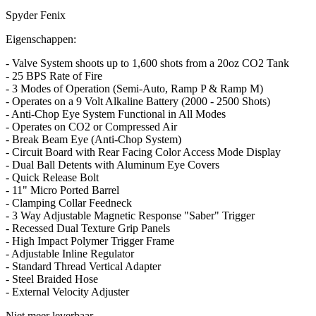
Spyder Fenix
Eigenschappen:
- Valve System shoots up to 1,600 shots from a 20oz CO2 Tank
- 25 BPS Rate of Fire
- 3 Modes of Operation (Semi-Auto, Ramp P & Ramp M)
- Operates on a 9 Volt Alkaline Battery (2000 - 2500 Shots)
- Anti-Chop Eye System Functional in All Modes
- Operates on CO2 or Compressed Air
- Break Beam Eye (Anti-Chop System)
- Circuit Board with Rear Facing Color Access Mode Display
- Dual Ball Detents with Aluminum Eye Covers
- Quick Release Bolt
- 11" Micro Ported Barrel
- Clamping Collar Feedneck
- 3 Way Adjustable Magnetic Response "Saber" Trigger
- Recessed Dual Texture Grip Panels
- High Impact Polymer Trigger Frame
- Adjustable Inline Regulator
- Standard Thread Vertical Adapter
- Steel Braided Hose
- External Velocity Adjuster
Niet meer leverbaar