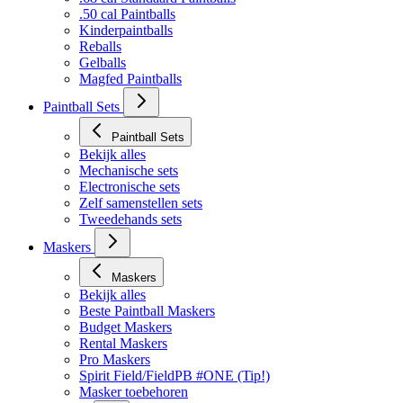
.50 cal Paintballs
Kinderpaintballs
Reballs
Gelballs
Magfed Paintballs
Paintball Sets
Paintball Sets
Bekijk alles
Mechanische sets
Electronische sets
Zelf samenstellen sets
Tweedehands sets
Maskers
Maskers
Bekijk alles
Beste Paintball Maskers
Budget Maskers
Rental Maskers
Pro Maskers
Spirit Field/FieldPB #ONE (Tip!)
Masker toebehoren