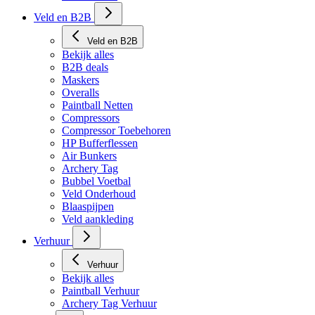
Veld en B2B
Veld en B2B
Bekijk alles
B2B deals
Maskers
Overalls
Paintball Netten
Compressors
Compressor Toebehoren
HP Bufferflessen
Air Bunkers
Archery Tag
Bubbel Voetbal
Veld Onderhoud
Blaaspijpen
Veld aankleding
Verhuur
Verhuur
Bekijk alles
Paintball Verhuur
Archery Tag Verhuur