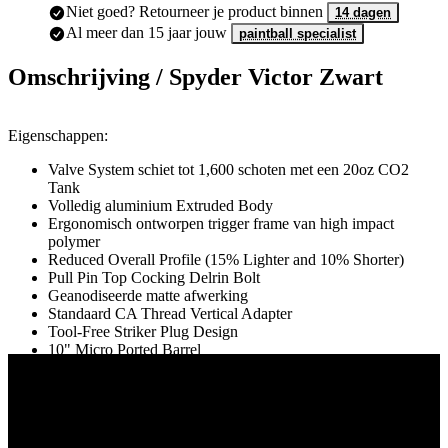
Niet goed? Retourneer je product binnen
14 dagen
Al meer dan 15 jaar jouw
paintball specialist
Omschrijving /
Spyder Victor Zwart
Eigenschappen:
Valve System schiet tot 1,600 schoten met een 20oz CO2
Tank
Volledig aluminium Extruded Body
Ergonomisch ontworpen trigger frame van high impact
polymer
Reduced Overall Profile (15% Lighter and 10% Shorter)
Pull Pin Top Cocking Delrin Bolt
Geanodiseerde matte afwerking
Standaard CA Thread Vertical Adapter
Tool-Free Striker Plug Design
10" Micro Ported Barrel
No-Slip Rubber Grip Panel
Two Finger Trigger
Externe Velocity Adjuster
Steel Braided Hose Line
Inline Bottom-line ASA