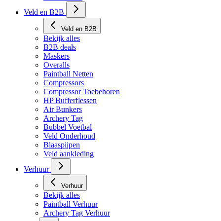
Veld en B2B
Veld en B2B
Bekijk alles
B2B deals
Maskers
Overalls
Paintball Netten
Compressors
Compressor Toebehoren
HP Bufferflessen
Air Bunkers
Archery Tag
Bubbel Voetbal
Veld Onderhoud
Blaaspijpen
Veld aankleding
Verhuur
Verhuur
Bekijk alles
Paintball Verhuur
Archery Tag Verhuur