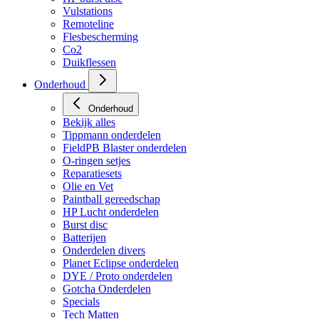
Vulstations
Remoteline
Flesbescherming
Co2
Duikflessen
Onderhoud
Onderhoud
Bekijk alles
Tippmann onderdelen
FieldPB Blaster onderdelen
O-ringen setjes
Reparatiesets
Olie en Vet
Paintball gereedschap
HP Lucht onderdelen
Burst disc
Batterijen
Onderdelen divers
Planet Eclipse onderdelen
DYE / Proto onderdelen
Gotcha Onderdelen
Specials
Tech Matten