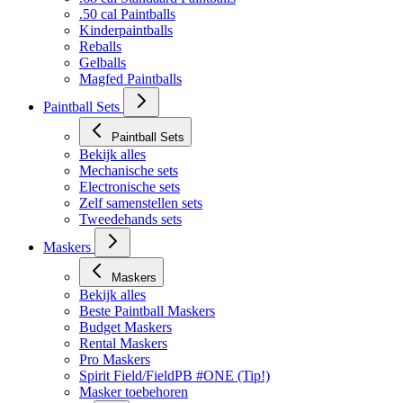
.50 cal Paintballs
Kinderpaintballs
Reballs
Gelballs
Magfed Paintballs
Paintball Sets
Paintball Sets
Bekijk alles
Mechanische sets
Electronische sets
Zelf samenstellen sets
Tweedehands sets
Maskers
Maskers
Bekijk alles
Beste Paintball Maskers
Budget Maskers
Rental Maskers
Pro Maskers
Spirit Field/FieldPB #ONE (Tip!)
Masker toebehoren