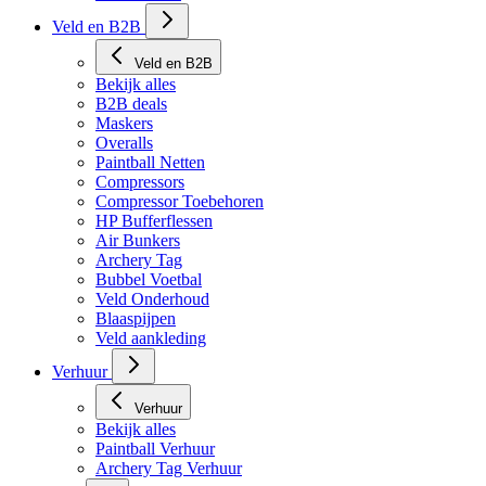
Veld en B2B
Veld en B2B
Bekijk alles
B2B deals
Maskers
Overalls
Paintball Netten
Compressors
Compressor Toebehoren
HP Bufferflessen
Air Bunkers
Archery Tag
Bubbel Voetbal
Veld Onderhoud
Blaaspijpen
Veld aankleding
Verhuur
Verhuur
Bekijk alles
Paintball Verhuur
Archery Tag Verhuur