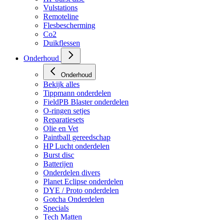
Vulstations
Remoteline
Flesbescherming
Co2
Duikflessen
Onderhoud
Onderhoud
Bekijk alles
Tippmann onderdelen
FieldPB Blaster onderdelen
O-ringen setjes
Reparatiesets
Olie en Vet
Paintball gereedschap
HP Lucht onderdelen
Burst disc
Batterijen
Onderdelen divers
Planet Eclipse onderdelen
DYE / Proto onderdelen
Gotcha Onderdelen
Specials
Tech Matten