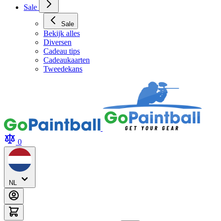
Sale
Sale
Bekijk alles
Diversen
Cadeau tips
Cadeaukaarten
Tweedekans
0
NL