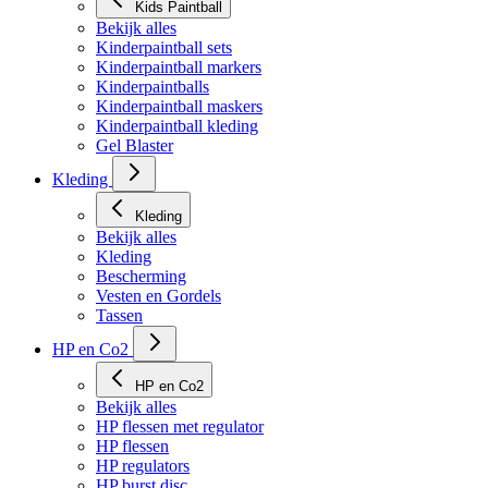
Kids Paintball
Bekijk alles
Kinderpaintball sets
Kinderpaintball markers
Kinderpaintballs
Kinderpaintball maskers
Kinderpaintball kleding
Gel Blaster
Kleding
Kleding
Bekijk alles
Kleding
Bescherming
Vesten en Gordels
Tassen
HP en Co2
HP en Co2
Bekijk alles
HP flessen met regulator
HP flessen
HP regulators
HP burst disc