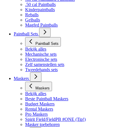
.50 cal Paintballs
Kinderpaintballs
Reballs
Gelballs
Magfed Paintballs
Paintball Sets
Paintball Sets
Bekijk alles
Mechanische sets
Electronische sets
Zelf samenstellen sets
Tweedehands sets
Maskers
Maskers
Bekijk alles
Beste Paintball Maskers
Budget Maskers
Rental Maskers
Pro Maskers
Spirit Field/FieldPB #ONE (Tip!)
Masker toebehoren