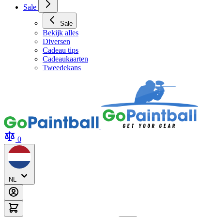
Archery Tag Verhuur
Sale
Sale
Bekijk alles
Diversen
Cadeau tips
Cadeaukaarten
Tweedekans
0
NL