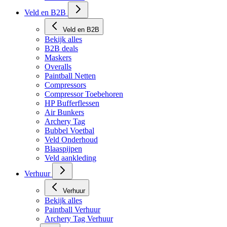
Tech Matten
Veld en B2B
Veld en B2B
Bekijk alles
B2B deals
Maskers
Overalls
Paintball Netten
Compressors
Compressor Toebehoren
HP Bufferflessen
Air Bunkers
Archery Tag
Bubbel Voetbal
Veld Onderhoud
Blaaspijpen
Veld aankleding
Verhuur
Verhuur
Bekijk alles
Paintball Verhuur