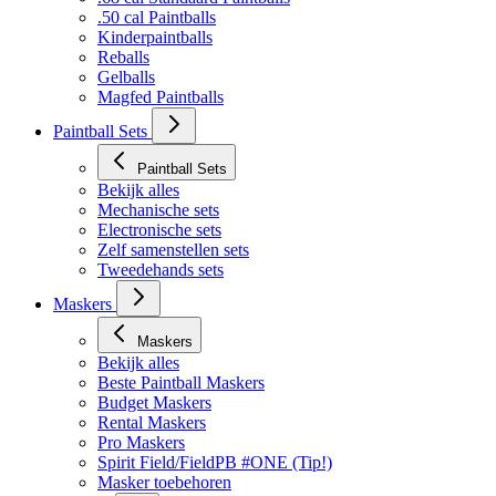
Bekijk alles
.68 cal Standaard Paintballs
.50 cal Paintballs
Kinderpaintballs
Reballs
Gelballs
Magfed Paintballs
Paintball Sets
Paintball Sets
Bekijk alles
Mechanische sets
Electronische sets
Zelf samenstellen sets
Tweedehands sets
Maskers
Maskers
Bekijk alles
Beste Paintball Maskers
Budget Maskers
Rental Maskers
Pro Maskers
Spirit Field/FieldPB #ONE (Tip!)