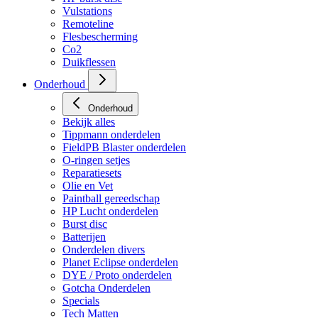
HP regulators
HP burst disc
Vulstations
Remoteline
Flesbescherming
Co2
Duikflessen
Onderhoud
Onderhoud
Bekijk alles
Tippmann onderdelen
FieldPB Blaster onderdelen
O-ringen setjes
Reparatiesets
Olie en Vet
Paintball gereedschap
HP Lucht onderdelen
Burst disc
Batterijen
Onderdelen divers
Planet Eclipse onderdelen
DYE / Proto onderdelen
Gotcha Onderdelen
Specials