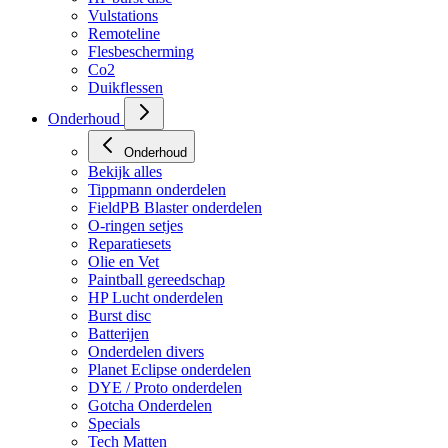
HP regulators
HP burst disc
Vulstations
Remoteline
Flesbescherming
Co2
Duikflessen
Onderhoud
Onderhoud
Bekijk alles
Tippmann onderdelen
FieldPB Blaster onderdelen
O-ringen setjes
Reparatiesets
Olie en Vet
Paintball gereedschap
HP Lucht onderdelen
Burst disc
Batterijen
Onderdelen divers
Planet Eclipse onderdelen
DYE / Proto onderdelen
Gotcha Onderdelen
Specials