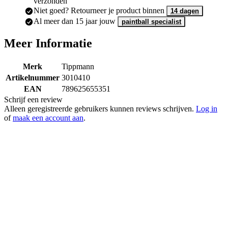
, dezelfde werkdag
Op voorraad en voor 15:00 besteld
verzonden
Niet goed? Retourneer je product binnen
14 dagen
Al meer dan 15 jaar jouw
paintball specialist
Meer Informatie
Merk
Tippmann
Artikelnummer
3010410
EAN
789625655351
Schrijf een review
Alleen geregistreerde gebruikers kunnen reviews schrijven.
Log in
of
maak een account aan
.