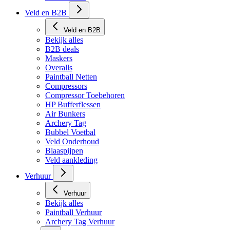
Tech Matten
Veld en B2B
Veld en B2B
Bekijk alles
B2B deals
Maskers
Overalls
Paintball Netten
Compressors
Compressor Toebehoren
HP Bufferflessen
Air Bunkers
Archery Tag
Bubbel Voetbal
Veld Onderhoud
Blaaspijpen
Veld aankleding
Verhuur
Verhuur
Bekijk alles
Paintball Verhuur