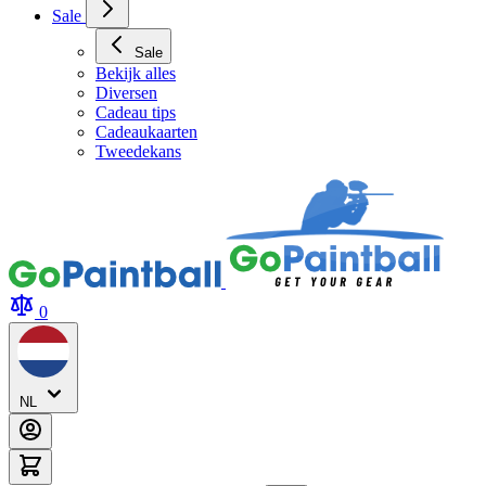
Archery Tag Verhuur
Sale
Sale
Bekijk alles
Diversen
Cadeau tips
Cadeaukaarten
Tweedekans
0
NL