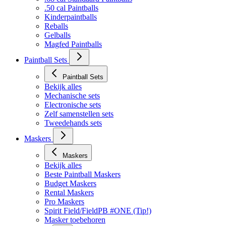
Bekijk alles
.68 cal Standaard Paintballs
.50 cal Paintballs
Kinderpaintballs
Reballs
Gelballs
Magfed Paintballs
Paintball Sets
Paintball Sets
Bekijk alles
Mechanische sets
Electronische sets
Zelf samenstellen sets
Tweedehands sets
Maskers
Maskers
Bekijk alles
Beste Paintball Maskers
Budget Maskers
Rental Maskers
Pro Maskers
Spirit Field/FieldPB #ONE (Tip!)