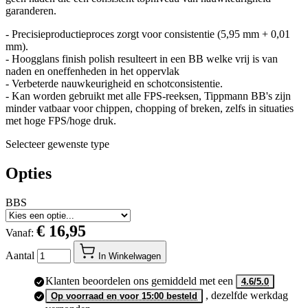
Tippmann zijn perfect bolvormig, hoogglans gepolijst en hebben
geen naden die een consistent topniveau van nauwkeurigheid
garanderen.
- Precisieproductieproces zorgt voor consistentie (5,95 mm + 0,01
mm).
- Hoogglans finish polish resulteert in een BB welke vrij is van
naden en oneffenheden in het oppervlak
- Verbeterde nauwkeurigheid en schotconsistentie.
- Kan worden gebruikt met alle FPS-reeksen, Tippmann BB's zijn
minder vatbaar voor chippen, chopping of breken, zelfs in situaties
met hoge FPS/hoge druk.
Selecteer gewenste type
Opties
BBS
€ 16,95
Vanaf:
Aantal
In Winkelwagen
Klanten beoordelen ons gemiddeld met een
4.6/5.0