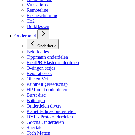
HP regulators
HP burst disc
Vulstations
Remoteline
Flesbescherming
Co2
Duikflessen
Onderhoud
Onderhoud
Bekijk alles
Tippmann onderdelen
FieldPB Blaster onderdelen
O-ringen setjes
Reparatiesets
Olie en Vet
Paintball gereedschap
HP Lucht onderdelen
Burst disc
Batterijen
Onderdelen divers
Planet Eclipse onderdelen
DYE / Proto onderdelen
Gotcha Onderdelen
Specials