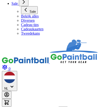
Archery Tag Verhuur
Sale
Sale
Bekijk alles
Diversen
Cadeau tips
Cadeaukaarten
Tweedekans
0
NL