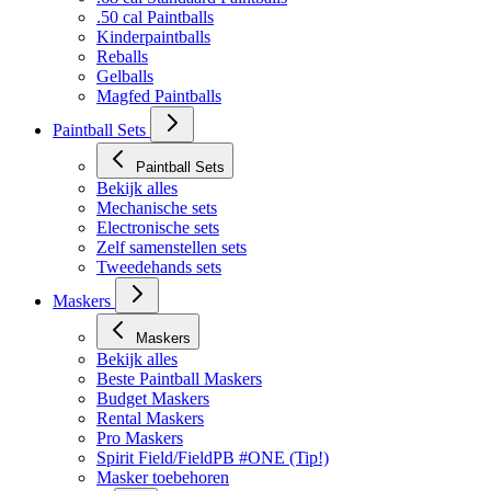
Bekijk alles
.68 cal Standaard Paintballs
.50 cal Paintballs
Kinderpaintballs
Reballs
Gelballs
Magfed Paintballs
Paintball Sets
Paintball Sets
Bekijk alles
Mechanische sets
Electronische sets
Zelf samenstellen sets
Tweedehands sets
Maskers
Maskers
Bekijk alles
Beste Paintball Maskers
Budget Maskers
Rental Maskers
Pro Maskers
Spirit Field/FieldPB #ONE (Tip!)