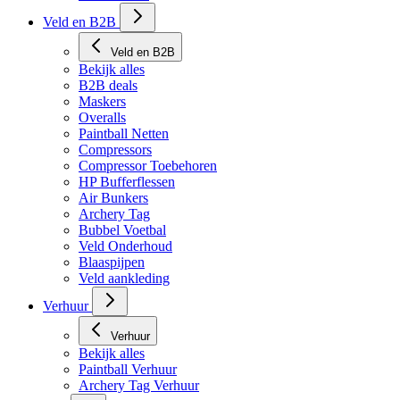
Tech Matten
Veld en B2B
Veld en B2B
Bekijk alles
B2B deals
Maskers
Overalls
Paintball Netten
Compressors
Compressor Toebehoren
HP Bufferflessen
Air Bunkers
Archery Tag
Bubbel Voetbal
Veld Onderhoud
Blaaspijpen
Veld aankleding
Verhuur
Verhuur
Bekijk alles
Paintball Verhuur