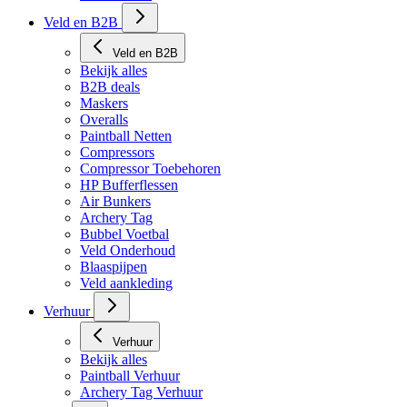
Veld en B2B
Veld en B2B
Bekijk alles
B2B deals
Maskers
Overalls
Paintball Netten
Compressors
Compressor Toebehoren
HP Bufferflessen
Air Bunkers
Archery Tag
Bubbel Voetbal
Veld Onderhoud
Blaaspijpen
Veld aankleding
Verhuur
Verhuur
Bekijk alles
Paintball Verhuur
Archery Tag Verhuur