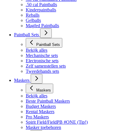
.50 cal Paintballs
Kinderpaintballs
Reballs
Gelballs
Magfed Paintballs
Paintball Sets
Paintball Sets
Bekijk alles
Mechanische sets
Electronische sets
Zelf samenstellen sets
Tweedehands sets
Maskers
Maskers
Bekijk alles
Beste Paintball Maskers
Budget Maskers
Rental Maskers
Pro Maskers
Spirit Field/FieldPB #ONE (Tip!)
Masker toebehoren