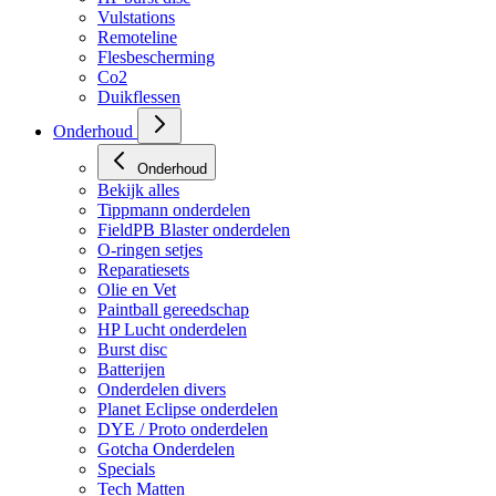
Vulstations
Remoteline
Flesbescherming
Co2
Duikflessen
Onderhoud
Onderhoud
Bekijk alles
Tippmann onderdelen
FieldPB Blaster onderdelen
O-ringen setjes
Reparatiesets
Olie en Vet
Paintball gereedschap
HP Lucht onderdelen
Burst disc
Batterijen
Onderdelen divers
Planet Eclipse onderdelen
DYE / Proto onderdelen
Gotcha Onderdelen
Specials
Tech Matten