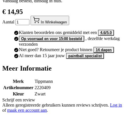
Vandaag besteld, dinsdag in huis.
€ 14,95
Aantal
In Winkelwagen
Klanten beoordelen ons gemiddeld met een
4.6/5.0
, dezelfde werkdag
Op voorraad en voor 15:00 besteld
verzonden
Niet goed? Retourneer je product binnen
14 dagen
Al meer dan 15 jaar jouw
paintball specialist
Meer Informatie
Merk
Tippmann
Artikelnummer
2220409
Kleur
Zwart
Schrijf een review
Alleen geregistreerde gebruikers kunnen reviews schrijven.
Log in
of
maak een account aan
.