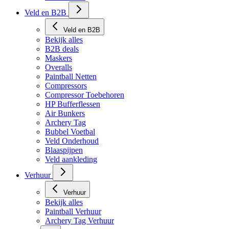
Veld en B2B
Veld en B2B
Bekijk alles
B2B deals
Maskers
Overalls
Paintball Netten
Compressors
Compressor Toebehoren
HP Bufferflessen
Air Bunkers
Archery Tag
Bubbel Voetbal
Veld Onderhoud
Blaaspijpen
Veld aankleding
Verhuur
Verhuur
Bekijk alles
Paintball Verhuur
Archery Tag Verhuur