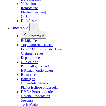
Vulstations
Remoteline
Flesbescherming
Co2
Duikflessen
Onderhoud
Onderhoud
Bekijk alles
Tippmann onderdelen
FieldPB Blaster onderdelen
O-ringen setjes
Reparatiesets
Olie en Vet
Paintball gereedschap
HP Lucht onderdelen
Burst disc
Batterijen
Onderdelen divers
Planet Eclipse onderdelen
DYE / Proto onderdelen
Gotcha Onderdelen
Specials
Tech Matten