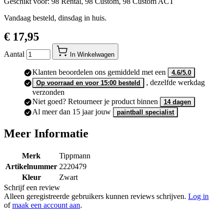
Geschikt voor: 98 Rental, 98 Custom, 98 Custom ACT
Vandaag besteld, dinsdag in huis.
€ 17,95
Aantal
In Winkelwagen
Klanten beoordelen ons gemiddeld met een
4.6/5.0
, dezelfde werkdag
Op voorraad en voor 15:00 besteld
verzonden
Niet goed? Retourneer je product binnen
14 dagen
Al meer dan 15 jaar jouw
paintball specialist
Meer Informatie
Merk
Tippmann
Artikelnummer
2220479
Kleur
Zwart
Schrijf een review
Alleen geregistreerde gebruikers kunnen reviews schrijven.
Log in
of
maak een account aan
.