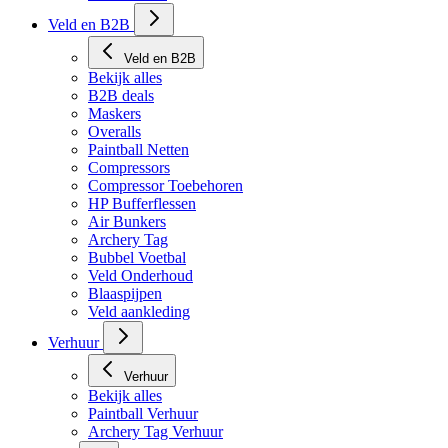
Veld en B2B
Veld en B2B
Bekijk alles
B2B deals
Maskers
Overalls
Paintball Netten
Compressors
Compressor Toebehoren
HP Bufferflessen
Air Bunkers
Archery Tag
Bubbel Voetbal
Veld Onderhoud
Blaaspijpen
Veld aankleding
Verhuur
Verhuur
Bekijk alles
Paintball Verhuur
Archery Tag Verhuur