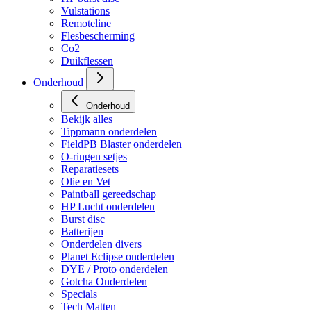
Vulstations
Remoteline
Flesbescherming
Co2
Duikflessen
Onderhoud
Onderhoud
Bekijk alles
Tippmann onderdelen
FieldPB Blaster onderdelen
O-ringen setjes
Reparatiesets
Olie en Vet
Paintball gereedschap
HP Lucht onderdelen
Burst disc
Batterijen
Onderdelen divers
Planet Eclipse onderdelen
DYE / Proto onderdelen
Gotcha Onderdelen
Specials
Tech Matten