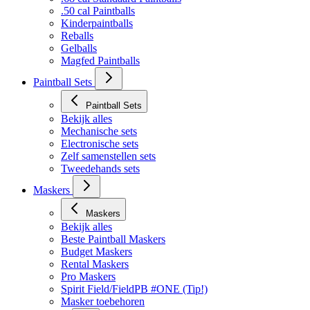
.50 cal Paintballs
Kinderpaintballs
Reballs
Gelballs
Magfed Paintballs
Paintball Sets
Paintball Sets
Bekijk alles
Mechanische sets
Electronische sets
Zelf samenstellen sets
Tweedehands sets
Maskers
Maskers
Bekijk alles
Beste Paintball Maskers
Budget Maskers
Rental Maskers
Pro Maskers
Spirit Field/FieldPB #ONE (Tip!)
Masker toebehoren