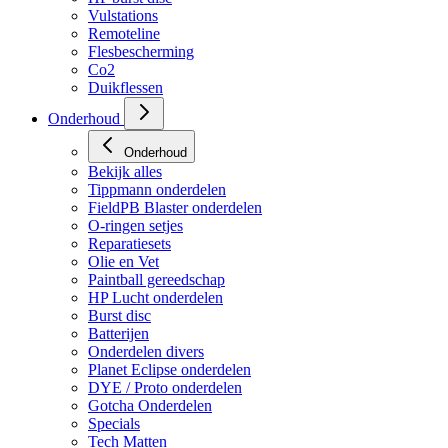
Vulstations
Remoteline
Flesbescherming
Co2
Duikflessen
Onderhoud
Onderhoud
Bekijk alles
Tippmann onderdelen
FieldPB Blaster onderdelen
O-ringen setjes
Reparatiesets
Olie en Vet
Paintball gereedschap
HP Lucht onderdelen
Burst disc
Batterijen
Onderdelen divers
Planet Eclipse onderdelen
DYE / Proto onderdelen
Gotcha Onderdelen
Specials
Tech Matten