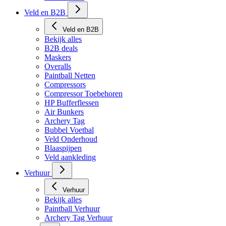
Veld en B2B
Veld en B2B
Bekijk alles
B2B deals
Maskers
Overalls
Paintball Netten
Compressors
Compressor Toebehoren
HP Bufferflessen
Air Bunkers
Archery Tag
Bubbel Voetbal
Veld Onderhoud
Blaaspijpen
Veld aankleding
Verhuur
Verhuur
Bekijk alles
Paintball Verhuur
Archery Tag Verhuur