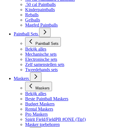
.50 cal Paintballs
Kinderpaintballs
Reballs
Gelballs
Magfed Paintballs
Paintball Sets
Paintball Sets
Bekijk alles
Mechanische sets
Electronische sets
Zelf samenstellen sets
Tweedehands sets
Maskers
Maskers
Bekijk alles
Beste Paintball Maskers
Budget Maskers
Rental Maskers
Pro Maskers
Spirit Field/FieldPB #ONE (Tip!)
Masker toebehoren