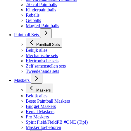
Bekijk alles
.68 cal Standaard Paintballs
.50 cal Paintballs
Kinderpaintballs
Reballs
Gelballs
Magfed Paintballs
Paintball Sets
Paintball Sets
Bekijk alles
Mechanische sets
Electronische sets
Zelf samenstellen sets
Tweedehands sets
Maskers
Maskers
Bekijk alles
Beste Paintball Maskers
Budget Maskers
Rental Maskers
Pro Maskers
Spirit Field/FieldPB #ONE (Tip!)