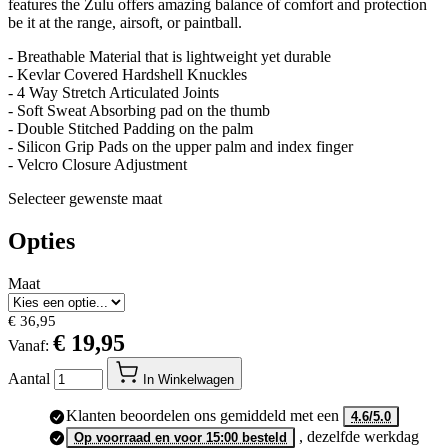
glove in our lineup, with a list of well design comfort and utility
features the Zulu offers amazing balance of comfort and protection
be it at the range, airsoft, or paintball.
- Breathable Material that is lightweight yet durable
- Kevlar Covered Hardshell Knuckles
- 4 Way Stretch Articulated Joints
- Soft Sweat Absorbing pad on the thumb
- Double Stitched Padding on the palm
- Silicon Grip Pads on the upper palm and index finger
- Velcro Closure Adjustment
Selecteer gewenste maat
Opties
Maat
€ 36,95
€ 19,95
Vanaf:
Aantal
In Winkelwagen
Klanten beoordelen ons gemiddeld met een
4.6/5.0