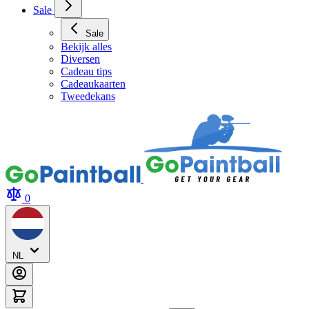
Archery Tag Verhuur
Sale
Sale
Bekijk alles
Diversen
Cadeau tips
Cadeaukaarten
Tweedekans
0
NL