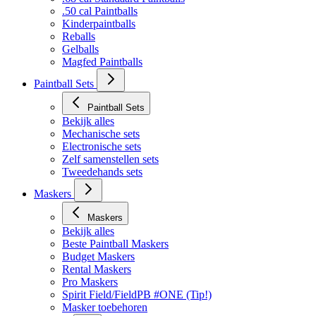
Bekijk alles
.68 cal Standaard Paintballs
.50 cal Paintballs
Kinderpaintballs
Reballs
Gelballs
Magfed Paintballs
Paintball Sets
Paintball Sets
Bekijk alles
Mechanische sets
Electronische sets
Zelf samenstellen sets
Tweedehands sets
Maskers
Maskers
Bekijk alles
Beste Paintball Maskers
Budget Maskers
Rental Maskers
Pro Maskers
Spirit Field/FieldPB #ONE (Tip!)