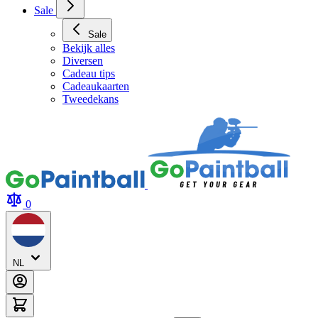
Archery Tag Verhuur
Sale
Sale
Bekijk alles
Diversen
Cadeau tips
Cadeaukaarten
Tweedekans
0
NL