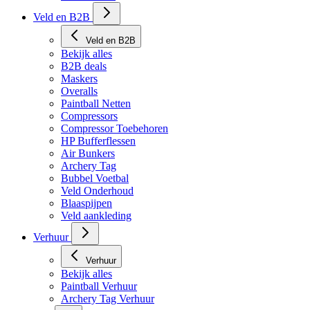
Tech Matten
Veld en B2B
Veld en B2B
Bekijk alles
B2B deals
Maskers
Overalls
Paintball Netten
Compressors
Compressor Toebehoren
HP Bufferflessen
Air Bunkers
Archery Tag
Bubbel Voetbal
Veld Onderhoud
Blaaspijpen
Veld aankleding
Verhuur
Verhuur
Bekijk alles
Paintball Verhuur