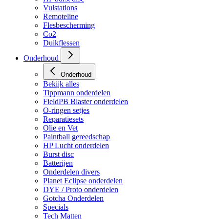
HP regulators
HP burst disc
Vulstations
Remoteline
Flesbescherming
Co2
Duikflessen
Onderhoud
Onderhoud
Bekijk alles
Tippmann onderdelen
FieldPB Blaster onderdelen
O-ringen setjes
Reparatiesets
Olie en Vet
Paintball gereedschap
HP Lucht onderdelen
Burst disc
Batterijen
Onderdelen divers
Planet Eclipse onderdelen
DYE / Proto onderdelen
Gotcha Onderdelen
Specials