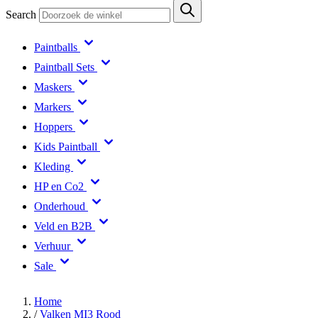
Search
Paintballs
Paintball Sets
Maskers
Markers
Hoppers
Kids Paintball
Kleding
HP en Co2
Onderhoud
Veld en B2B
Verhuur
Sale