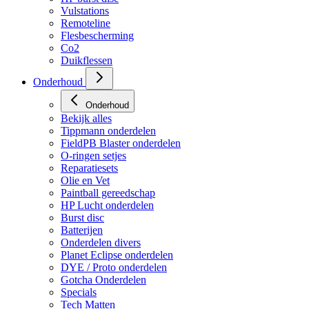
Vulstations
Remoteline
Flesbescherming
Co2
Duikflessen
Onderhoud
Onderhoud
Bekijk alles
Tippmann onderdelen
FieldPB Blaster onderdelen
O-ringen setjes
Reparatiesets
Olie en Vet
Paintball gereedschap
HP Lucht onderdelen
Burst disc
Batterijen
Onderdelen divers
Planet Eclipse onderdelen
DYE / Proto onderdelen
Gotcha Onderdelen
Specials
Tech Matten