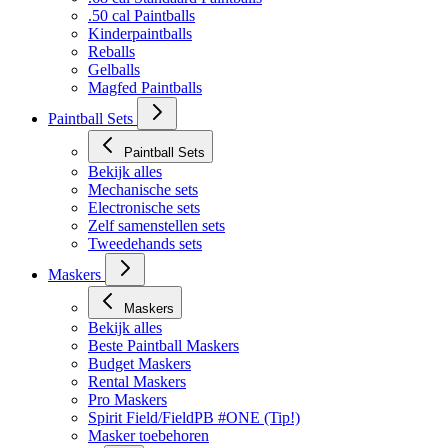
.50 cal Paintballs
Kinderpaintballs
Reballs
Gelballs
Magfed Paintballs
Paintball Sets
Paintball Sets
Bekijk alles
Mechanische sets
Electronische sets
Zelf samenstellen sets
Tweedehands sets
Maskers
Maskers
Bekijk alles
Beste Paintball Maskers
Budget Maskers
Rental Maskers
Pro Maskers
Spirit Field/FieldPB #ONE (Tip!)
Masker toebehoren