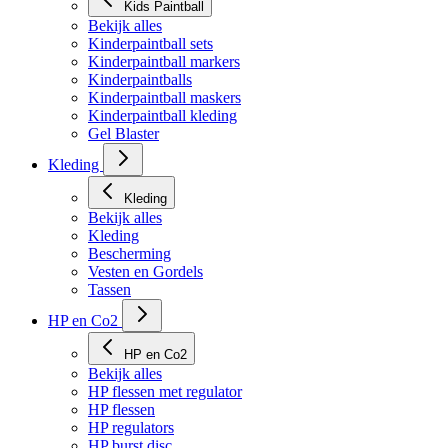
Kids Paintball
Bekijk alles
Kinderpaintball sets
Kinderpaintball markers
Kinderpaintballs
Kinderpaintball maskers
Kinderpaintball kleding
Gel Blaster
Kleding
Kleding
Bekijk alles
Kleding
Bescherming
Vesten en Gordels
Tassen
HP en Co2
HP en Co2
Bekijk alles
HP flessen met regulator
HP flessen
HP regulators
HP burst disc