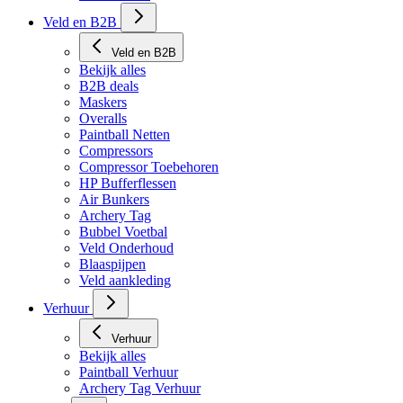
Veld en B2B
Veld en B2B
Bekijk alles
B2B deals
Maskers
Overalls
Paintball Netten
Compressors
Compressor Toebehoren
HP Bufferflessen
Air Bunkers
Archery Tag
Bubbel Voetbal
Veld Onderhoud
Blaaspijpen
Veld aankleding
Verhuur
Verhuur
Bekijk alles
Paintball Verhuur
Archery Tag Verhuur