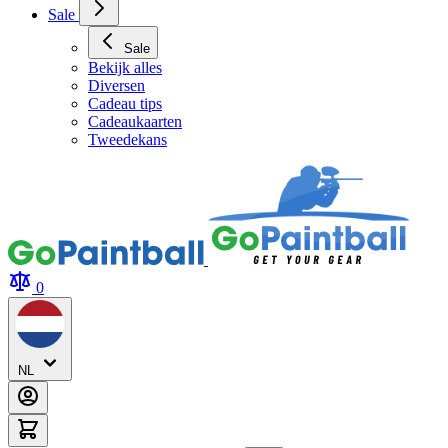
Sale
Sale
Bekijk alles
Diversen
Cadeau tips
Cadeaukaarten
Tweedekans
0
NL