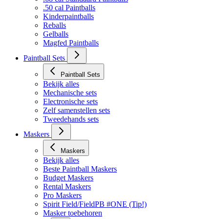
.50 cal Paintballs
Kinderpaintballs
Reballs
Gelballs
Magfed Paintballs
Paintball Sets
Paintball Sets
Bekijk alles
Mechanische sets
Electronische sets
Zelf samenstellen sets
Tweedehands sets
Maskers
Maskers
Bekijk alles
Beste Paintball Maskers
Budget Maskers
Rental Maskers
Pro Maskers
Spirit Field/FieldPB #ONE (Tip!)
Masker toebehoren