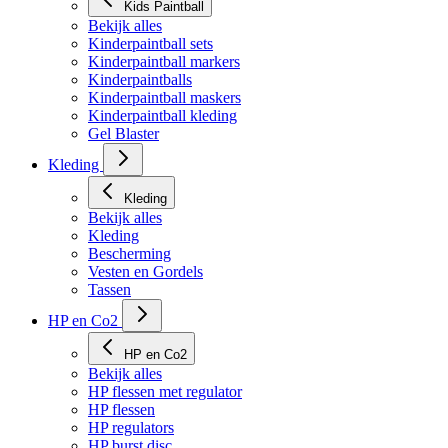
Kids Paintball
Bekijk alles
Kinderpaintball sets
Kinderpaintball markers
Kinderpaintballs
Kinderpaintball maskers
Kinderpaintball kleding
Gel Blaster
Kleding
Kleding
Bekijk alles
Kleding
Bescherming
Vesten en Gordels
Tassen
HP en Co2
HP en Co2
Bekijk alles
HP flessen met regulator
HP flessen
HP regulators
HP burst disc