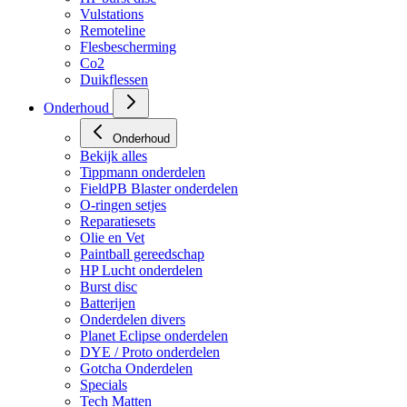
Vulstations
Remoteline
Flesbescherming
Co2
Duikflessen
Onderhoud
Onderhoud
Bekijk alles
Tippmann onderdelen
FieldPB Blaster onderdelen
O-ringen setjes
Reparatiesets
Olie en Vet
Paintball gereedschap
HP Lucht onderdelen
Burst disc
Batterijen
Onderdelen divers
Planet Eclipse onderdelen
DYE / Proto onderdelen
Gotcha Onderdelen
Specials
Tech Matten