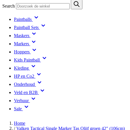
Search
Paintballs
Paintball Sets
Maskers
Markers
Hoppers
Kids Paintball
Kleding
HP en Co2
Onderhoud
Veld en B2B
Verhuur
Sale
Home
/
Valken Tactical Single Marker Tas Olijf groen 42" (106cm)