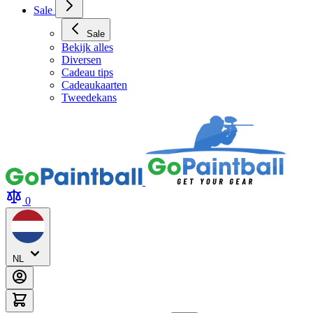
Sale
Sale
Bekijk alles
Diversen
Cadeau tips
Cadeaukaarten
Tweedekans
0
NL