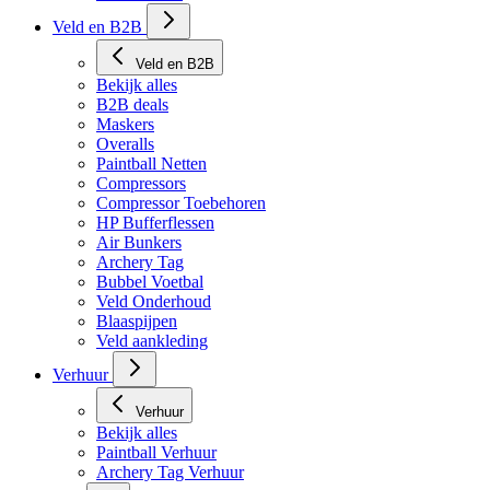
Veld en B2B
Veld en B2B
Bekijk alles
B2B deals
Maskers
Overalls
Paintball Netten
Compressors
Compressor Toebehoren
HP Bufferflessen
Air Bunkers
Archery Tag
Bubbel Voetbal
Veld Onderhoud
Blaaspijpen
Veld aankleding
Verhuur
Verhuur
Bekijk alles
Paintball Verhuur
Archery Tag Verhuur