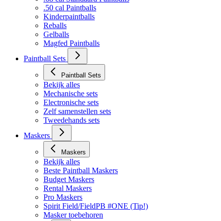
.50 cal Paintballs
Kinderpaintballs
Reballs
Gelballs
Magfed Paintballs
Paintball Sets
Paintball Sets
Bekijk alles
Mechanische sets
Electronische sets
Zelf samenstellen sets
Tweedehands sets
Maskers
Maskers
Bekijk alles
Beste Paintball Maskers
Budget Maskers
Rental Maskers
Pro Maskers
Spirit Field/FieldPB #ONE (Tip!)
Masker toebehoren