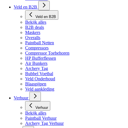
Veld en B2B
Veld en B2B
Bekijk alles
B2B deals
Maskers
Overalls
Paintball Netten
Compressors
Compressor Toebehoren
HP Bufferflessen
Air Bunkers
Archery Tag
Bubbel Voetbal
Veld Onderhoud
Blaaspijpen
Veld aankleding
Verhuur
Verhuur
Bekijk alles
Paintball Verhuur
Archery Tag Verhuur