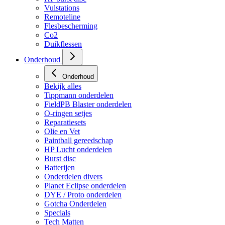
Vulstations
Remoteline
Flesbescherming
Co2
Duikflessen
Onderhoud
Onderhoud
Bekijk alles
Tippmann onderdelen
FieldPB Blaster onderdelen
O-ringen setjes
Reparatiesets
Olie en Vet
Paintball gereedschap
HP Lucht onderdelen
Burst disc
Batterijen
Onderdelen divers
Planet Eclipse onderdelen
DYE / Proto onderdelen
Gotcha Onderdelen
Specials
Tech Matten