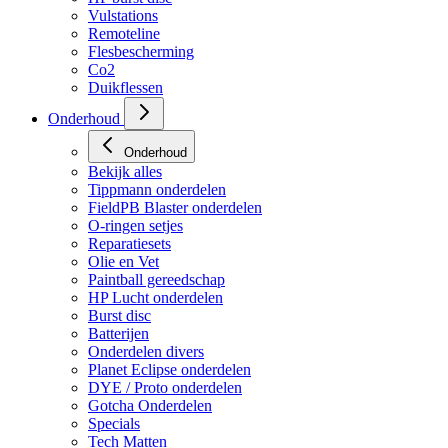
Vulstations
Remoteline
Flesbescherming
Co2
Duikflessen
Onderhoud
Onderhoud
Bekijk alles
Tippmann onderdelen
FieldPB Blaster onderdelen
O-ringen setjes
Reparatiesets
Olie en Vet
Paintball gereedschap
HP Lucht onderdelen
Burst disc
Batterijen
Onderdelen divers
Planet Eclipse onderdelen
DYE / Proto onderdelen
Gotcha Onderdelen
Specials
Tech Matten