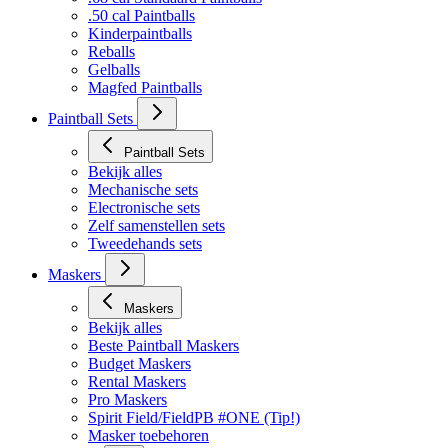
.50 cal Paintballs
Kinderpaintballs
Reballs
Gelballs
Magfed Paintballs
Paintball Sets
Paintball Sets
Bekijk alles
Mechanische sets
Electronische sets
Zelf samenstellen sets
Tweedehands sets
Maskers
Maskers
Bekijk alles
Beste Paintball Maskers
Budget Maskers
Rental Maskers
Pro Maskers
Spirit Field/FieldPB #ONE (Tip!)
Masker toebehoren