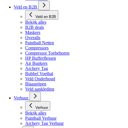
Veld en B2B
Veld en B2B
Bekijk alles
B2B deals
Maskers
Overalls
Paintball Netten
Compressors
Compressor Toebehoren
HP Bufferflessen
Air Bunkers
Archery Tag
Bubbel Voetbal
Veld Onderhoud
Blaaspijpen
Veld aankleding
Verhuur
Verhuur
Bekijk alles
Paintball Verhuur
Archery Tag Verhuur