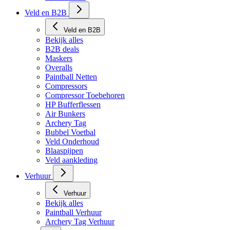
Veld en B2B
Veld en B2B
Bekijk alles
B2B deals
Maskers
Overalls
Paintball Netten
Compressors
Compressor Toebehoren
HP Bufferflessen
Air Bunkers
Archery Tag
Bubbel Voetbal
Veld Onderhoud
Blaaspijpen
Veld aankleding
Verhuur
Verhuur
Bekijk alles
Paintball Verhuur
Archery Tag Verhuur