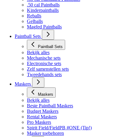
.50 cal Paintballs
Kinderpaintballs
Reballs
Gelballs
Magfed Paintballs
Paintball Sets
Paintball Sets
Bekijk alles
Mechanische sets
Electronische sets
Zelf samenstellen sets
Tweedehands sets
Maskers
Maskers
Bekijk alles
Beste Paintball Maskers
Budget Maskers
Rental Maskers
Pro Maskers
Spirit Field/FieldPB #ONE (Tip!)
Masker toebehoren