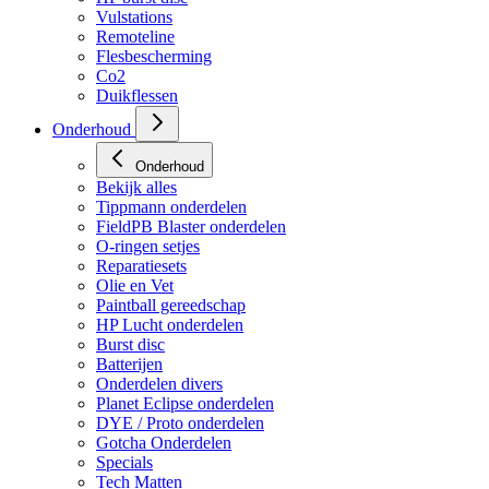
Vulstations
Remoteline
Flesbescherming
Co2
Duikflessen
Onderhoud
Onderhoud
Bekijk alles
Tippmann onderdelen
FieldPB Blaster onderdelen
O-ringen setjes
Reparatiesets
Olie en Vet
Paintball gereedschap
HP Lucht onderdelen
Burst disc
Batterijen
Onderdelen divers
Planet Eclipse onderdelen
DYE / Proto onderdelen
Gotcha Onderdelen
Specials
Tech Matten