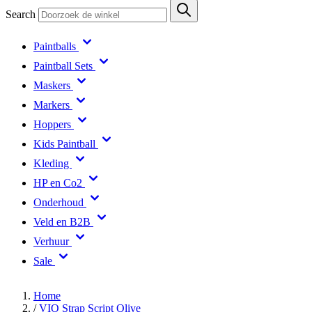
Search
Paintballs
Paintball Sets
Maskers
Markers
Hoppers
Kids Paintball
Kleding
HP en Co2
Onderhoud
Veld en B2B
Verhuur
Sale
Home
/
VIO Strap Script Olive