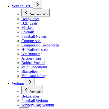
Veld en B2B
Veld en B2B
Bekijk alles
B2B deals
Maskers
Overalls
Paintball Netten
Compressors
Compressor Toebehoren
HP Bufferflessen
Air Bunkers
Archery Tag
Bubbel Voetbal
Veld Onderhoud
Blaaspijpen
Veld aankleding
Verhuur
Verhuur
Bekijk alles
Paintball Verhuur
Archery Tag Verhuur