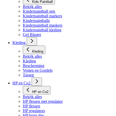
Kids Paintball
Bekijk alles
Kinderpaintball sets
Kinderpaintball markers
Kinderpaintballs
Kinderpaintball maskers
Kinderpaintball kleding
Gel Blaster
Kleding
Kleding
Bekijk alles
Kleding
Bescherming
Vesten en Gordels
Tassen
HP en Co2
HP en Co2
Bekijk alles
HP flessen met regulator
HP flessen
HP regulators
HP burst disc