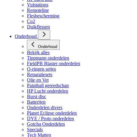
Vulstations
Remoteline
Flesbescherming
Co2
Duikflessen
Onderhoud
Onderhoud
Bekijk alles
Tippmann onderdelen
FieldPB Blaster onderdelen
O-ringen setjes
Reparatiesets
Olie en Vet
Paintball gereedschap
HP Lucht onderdelen
Burst disc
Batterijen
Onderdelen divers
Planet Eclipse onderdelen
DYE / Proto onderdelen
Gotcha Onderdelen
Specials
Tech Matten