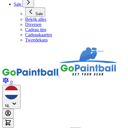
Sale
Sale
Bekijk alles
Diversen
Cadeau tips
Cadeaukaarten
Tweedekans
0
NL