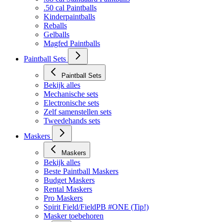
.50 cal Paintballs
Kinderpaintballs
Reballs
Gelballs
Magfed Paintballs
Paintball Sets
Paintball Sets
Bekijk alles
Mechanische sets
Electronische sets
Zelf samenstellen sets
Tweedehands sets
Maskers
Maskers
Bekijk alles
Beste Paintball Maskers
Budget Maskers
Rental Maskers
Pro Maskers
Spirit Field/FieldPB #ONE (Tip!)
Masker toebehoren