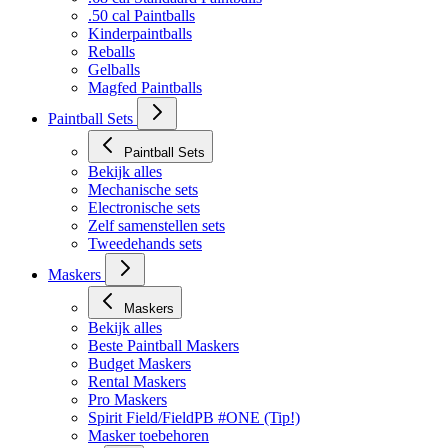
.50 cal Paintballs
Kinderpaintballs
Reballs
Gelballs
Magfed Paintballs
Paintball Sets
Paintball Sets
Bekijk alles
Mechanische sets
Electronische sets
Zelf samenstellen sets
Tweedehands sets
Maskers
Maskers
Bekijk alles
Beste Paintball Maskers
Budget Maskers
Rental Maskers
Pro Maskers
Spirit Field/FieldPB #ONE (Tip!)
Masker toebehoren