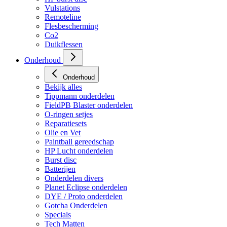
Vulstations
Remoteline
Flesbescherming
Co2
Duikflessen
Onderhoud
Onderhoud
Bekijk alles
Tippmann onderdelen
FieldPB Blaster onderdelen
O-ringen setjes
Reparatiesets
Olie en Vet
Paintball gereedschap
HP Lucht onderdelen
Burst disc
Batterijen
Onderdelen divers
Planet Eclipse onderdelen
DYE / Proto onderdelen
Gotcha Onderdelen
Specials
Tech Matten