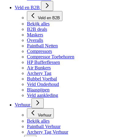
Veld en B2B
Veld en B2B
Bekijk alles
B2B deals
Maskers
Overalls
Paintball Netten
Compressors
Compressor Toebehoren
HP Bufferflessen
Air Bunkers
Archery Tag
Bubbel Voetbal
Veld Onderhoud
Blaaspijpen
Veld aankleding
Verhuur
Verhuur
Bekijk alles
Paintball Verhuur
Archery Tag Verhuur