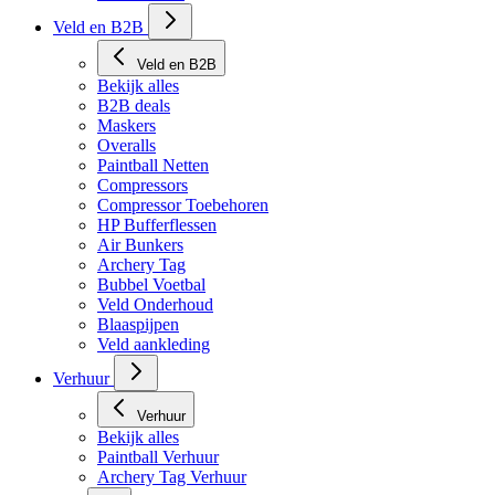
Veld en B2B
Veld en B2B
Bekijk alles
B2B deals
Maskers
Overalls
Paintball Netten
Compressors
Compressor Toebehoren
HP Bufferflessen
Air Bunkers
Archery Tag
Bubbel Voetbal
Veld Onderhoud
Blaaspijpen
Veld aankleding
Verhuur
Verhuur
Bekijk alles
Paintball Verhuur
Archery Tag Verhuur