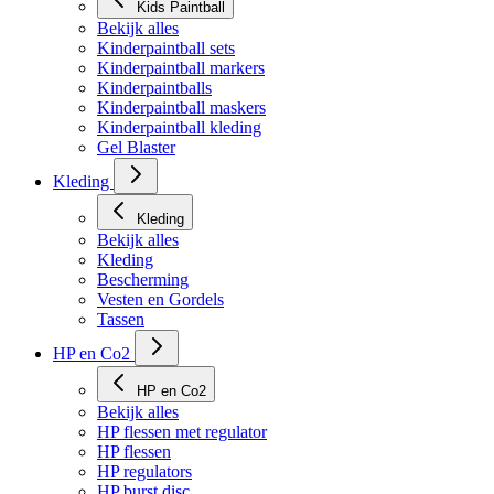
Kids Paintball
Bekijk alles
Kinderpaintball sets
Kinderpaintball markers
Kinderpaintballs
Kinderpaintball maskers
Kinderpaintball kleding
Gel Blaster
Kleding
Kleding
Bekijk alles
Kleding
Bescherming
Vesten en Gordels
Tassen
HP en Co2
HP en Co2
Bekijk alles
HP flessen met regulator
HP flessen
HP regulators
HP burst disc