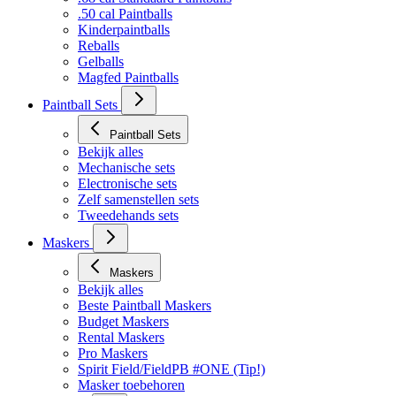
.50 cal Paintballs
Kinderpaintballs
Reballs
Gelballs
Magfed Paintballs
Paintball Sets
Paintball Sets
Bekijk alles
Mechanische sets
Electronische sets
Zelf samenstellen sets
Tweedehands sets
Maskers
Maskers
Bekijk alles
Beste Paintball Maskers
Budget Maskers
Rental Maskers
Pro Maskers
Spirit Field/FieldPB #ONE (Tip!)
Masker toebehoren