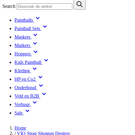
Search
Paintballs
Paintball Sets
Maskers
Markers
Hoppers
Kids Paintball
Kleding
HP en Co2
Onderhoud
Veld en B2B
Verhuur
Sale
Home
/
VIO Strap Shotgun Destroy