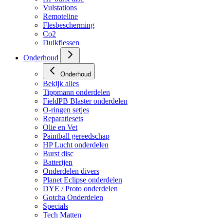
Vulstations
Remoteline
Flesbescherming
Co2
Duikflessen
Onderhoud
Onderhoud
Bekijk alles
Tippmann onderdelen
FieldPB Blaster onderdelen
O-ringen setjes
Reparatiesets
Olie en Vet
Paintball gereedschap
HP Lucht onderdelen
Burst disc
Batterijen
Onderdelen divers
Planet Eclipse onderdelen
DYE / Proto onderdelen
Gotcha Onderdelen
Specials
Tech Matten