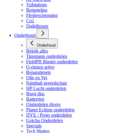
Vulstations
Remoteline
Flesbescherming
Co2
Duikflessen
Onderhoud
Onderhoud
Bekijk alles
Tippmann onderdelen
FieldPB Blaster onderdelen
O-ringen setjes
Reparatiesets
Olie en Vet
Paintball gereedschap
HP Lucht onderdelen
Burst disc
Batterijen
Onderdelen divers
Planet Eclipse onderdelen
DYE / Proto onderdelen
Gotcha Onderdelen
Specials
Tech Matten