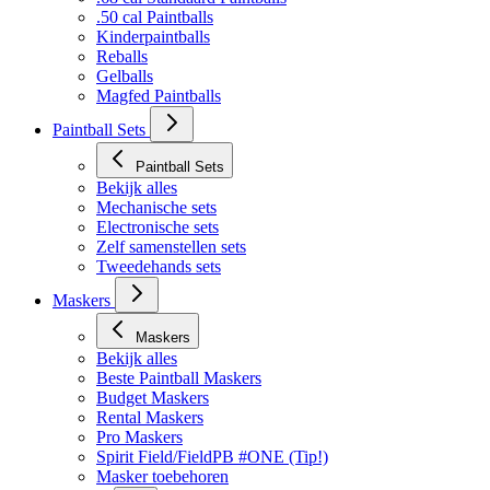
.50 cal Paintballs
Kinderpaintballs
Reballs
Gelballs
Magfed Paintballs
Paintball Sets
Paintball Sets
Bekijk alles
Mechanische sets
Electronische sets
Zelf samenstellen sets
Tweedehands sets
Maskers
Maskers
Bekijk alles
Beste Paintball Maskers
Budget Maskers
Rental Maskers
Pro Maskers
Spirit Field/FieldPB #ONE (Tip!)
Masker toebehoren