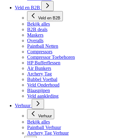
Veld en B2B
Veld en B2B
Bekijk alles
B2B deals
Maskers
Overalls
Paintball Netten
Compressors
Compressor Toebehoren
HP Bufferflessen
Air Bunkers
Archery Tag
Bubbel Voetbal
Veld Onderhoud
Blaaspijpen
Veld aankleding
Verhuur
Verhuur
Bekijk alles
Paintball Verhuur
Archery Tag Verhuur