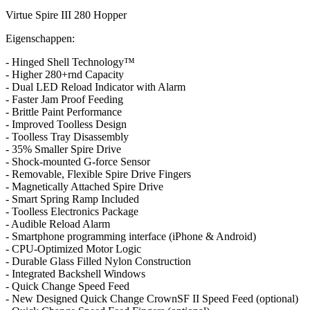
Virtue Spire III 280 Hopper
Eigenschappen:
- Hinged Shell Technology™
- Higher 280+rnd Capacity
- Dual LED Reload Indicator with Alarm
- Faster Jam Proof Feeding
- Brittle Paint Performance
- Improved Toolless Design
- Toolless Tray Disassembly
- 35% Smaller Spire Drive
- Shock-mounted G-force Sensor
- Removable, Flexible Spire Drive Fingers
- Magnetically Attached Spire Drive
- Smart Spring Ramp Included
- Toolless Electronics Package
- Audible Reload Alarm
- Smartphone programming interface (iPhone & Android)
- CPU-Optimized Motor Logic
- Durable Glass Filled Nylon Construction
- Integrated Backshell Windows
- Quick Change Speed Feed
- New Designed Quick Change CrownSF II Speed Feed (optional)