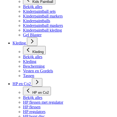
Kids Paintball
Bekijk alles
Kinderpaintball sets
Kinderpaintball markers
Kinderpaintballs
Kinderpaintball maskers
Kinderpaintball kleding
Gel Blaster
Kleding
Kleding
Bekijk alles
Kleding
Bescherming
Vesten en Gordels
Tassen
HP en Co2
HP en Co2
Bekijk alles
HP flessen met regulator
HP flessen
HP regulators
HP burst disc