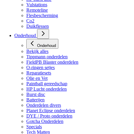
Vulstations
Remoteline
Flesbescherming
Co2
Duikflessen
Onderhoud
Onderhoud
Bekijk alles
Tippmann onderdelen
FieldPB Blaster onderdelen
O-ringen setjes
Reparatiesets
Olie en Vet
Paintball gereedschap
HP Lucht onderdelen
Burst disc
Batterijen
Onderdelen divers
Planet Eclipse onderdelen
DYE / Proto onderdelen
Gotcha Onderdelen
Specials
Tech Matten