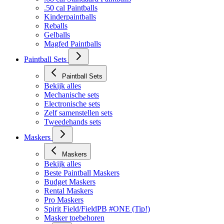
.50 cal Paintballs
Kinderpaintballs
Reballs
Gelballs
Magfed Paintballs
Paintball Sets
Paintball Sets
Bekijk alles
Mechanische sets
Electronische sets
Zelf samenstellen sets
Tweedehands sets
Maskers
Maskers
Bekijk alles
Beste Paintball Maskers
Budget Maskers
Rental Maskers
Pro Maskers
Spirit Field/FieldPB #ONE (Tip!)
Masker toebehoren