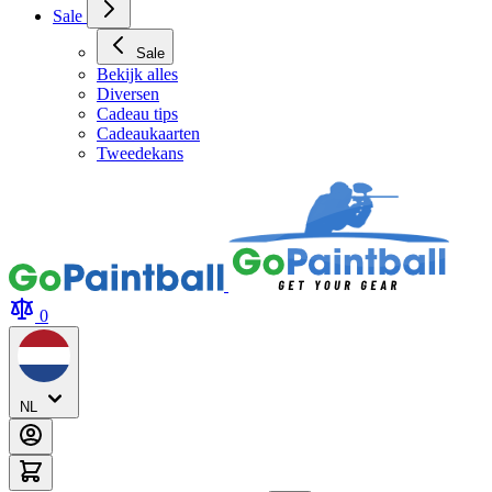
Sale
Sale
Bekijk alles
Diversen
Cadeau tips
Cadeaukaarten
Tweedekans
0
NL