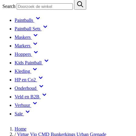
Search
Paintballs
Paintball Sets
Maskers
Markers
Hoppers
Kids Paintball
Kleding
HP en Co2
Onderhoud
Veld en B2B
Verhuur
Sale
Home
/
Virtue Vio CMD Bunkerkings Urban Grenade