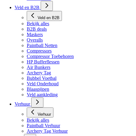
Veld en B2B
Veld en B2B
Bekijk alles
B2B deals
Maskers
Overalls
Paintball Netten
Compressors
Compressor Toebehoren
HP Bufferflessen
Air Bunkers
Archery Tag
Bubbel Voetbal
Veld Onderhoud
Blaaspijpen
Veld aankleding
Verhuur
Verhuur
Bekijk alles
Paintball Verhuur
Archery Tag Verhuur