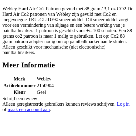
Patroon 88 gram DuoPack
Webley Hard Air Co2 Patroon gevuld met 88 gram / 3,1 oz CO2 De
Hard Air Co2 patronen van Webley zijn gevuld met Co2 en
toegevoegde TRU-GLIDE© smeermiddel. Dit smeermiddel zorgt
voor een vermindering van slijtage en een betere werking van je
paintballmarker. 1 patroon is geschikt voor +/- 100 schoten. Een 88
grams co2 patroon is maar 1 malig te gebruiken. Let op: Co2 88
gram patroon adapter nodig om op paintballmarker aan te sluiten.
Alleen geschikt voor mechanische (niet electronische)
paintballmarkers.
Meer Informatie
Merk
Webley
Artikelnummer
2150904
Kleur
Geel
Schrijf een review
Alleen geregistreerde gebruikers kunnen reviews schrijven.
Log in
of
maak een account aan
.