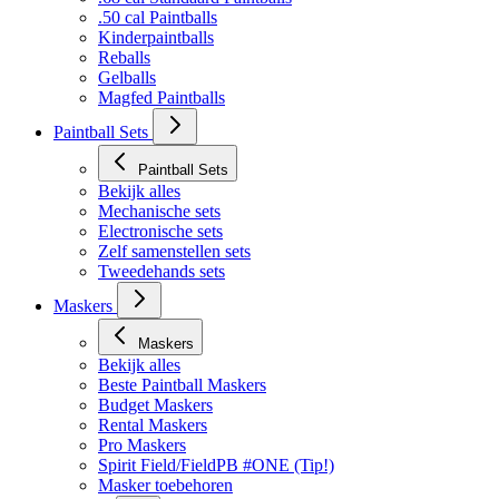
Bekijk alles
.68 cal Standaard Paintballs
.50 cal Paintballs
Kinderpaintballs
Reballs
Gelballs
Magfed Paintballs
Paintball Sets
Paintball Sets
Bekijk alles
Mechanische sets
Electronische sets
Zelf samenstellen sets
Tweedehands sets
Maskers
Maskers
Bekijk alles
Beste Paintball Maskers
Budget Maskers
Rental Maskers
Pro Maskers
Spirit Field/FieldPB #ONE (Tip!)