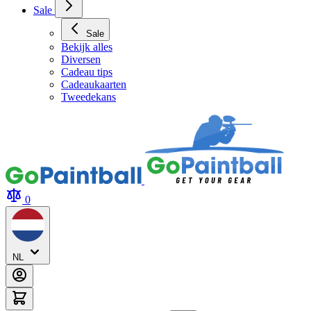
Archery Tag Verhuur
Sale
Sale
Bekijk alles
Diversen
Cadeau tips
Cadeaukaarten
Tweedekans
0
NL