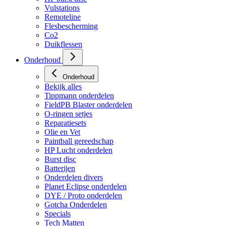
HP regulators
HP burst disc
Vulstations
Remoteline
Flesbescherming
Co2
Duikflessen
Onderhoud
Onderhoud
Bekijk alles
Tippmann onderdelen
FieldPB Blaster onderdelen
O-ringen setjes
Reparatiesets
Olie en Vet
Paintball gereedschap
HP Lucht onderdelen
Burst disc
Batterijen
Onderdelen divers
Planet Eclipse onderdelen
DYE / Proto onderdelen
Gotcha Onderdelen
Specials