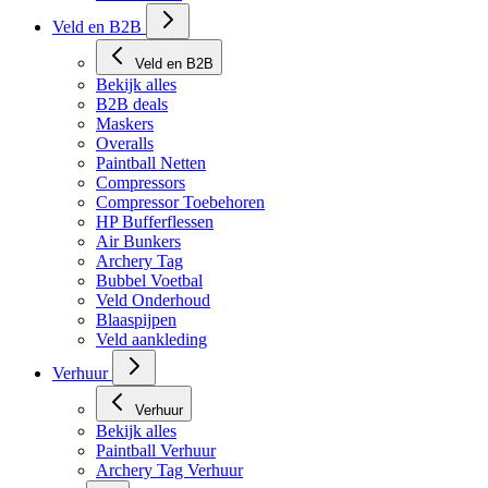
Tech Matten
Veld en B2B
Veld en B2B
Bekijk alles
B2B deals
Maskers
Overalls
Paintball Netten
Compressors
Compressor Toebehoren
HP Bufferflessen
Air Bunkers
Archery Tag
Bubbel Voetbal
Veld Onderhoud
Blaaspijpen
Veld aankleding
Verhuur
Verhuur
Bekijk alles
Paintball Verhuur