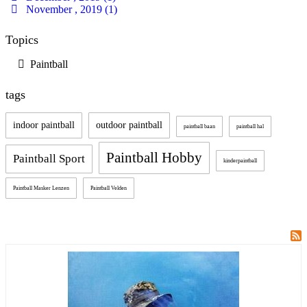
November , 2019 (1)
Topics
Paintball
tags
indoor paintball
outdoor paintball
paintball baan
paintball hal
Paintball Hobby
Paintball Sport
kinderpaintball
Paintball Masker Lenzen
Paintball Velden